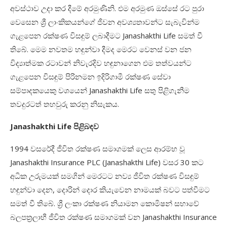
අවස්ථාව උදා කර දීමේ අරමුණිනි. එම අරමුණ ඔස්සේ රට පුරා
වෙසෙන ශ්‍රී ලාංකිකයන්ගේ ජීවන අවශ්‍යතාවන්ට සැබැවින්ම
ගැළපෙන රක්ෂණ විසඳුම් ලබාදීමට Janashakthi Life සමත් වී
තිබේ. මෙම නවතම හඳුන්වා දීමද මෙරට වෙනස් වන ජන
විද්‍යාත්මක රටාවන් නිවැරදිව හඳුනාගෙන එම තත්වයන්ට
ගැළපෙන විසඳුම් පිරිනමන ඉදිරිගාමී රක්ෂණ සේවා
සම්පාදකයෙකු වශයෙන් Janashakthi Life සතු පිළිගැනීම
තවදුරටත් තහවුරු කරනු නිසැකය.
Janashakthi Life පිළිබඳව
1994 වසරේදී ජීවිත රක්ෂණ සමාගමක් ලෙස ආරම්භ වූ
Janashakthi Insurance PLC (Janashakthi Life) වසර 30 කට
අධික උරුමයක් සමගින් මෙරටට නව්‍ය ජීවිත රක්ෂණ විසඳුම්
හඳුන්වා දෙන, දොරින් දොර කියැවෙන නාමයක් බවට පත්වීමට
සමත් වී තිබේ. ශ්‍රී ලංකා රක්ෂණ නියාමන කොමිෂන් සභාවේ
බලපත්‍රලාභී ජීවිත රක්ෂණ සමාගමක් වන Janashakthi Insurance