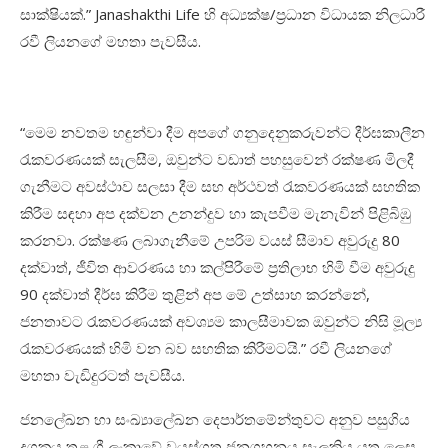
සාක්ෂියක්.” Janashakthi Life හි අධ්‍යක්ෂ/ප්‍රධාන විධායක නිලධාරී
රවී ලියනගේ මහතා පැවසීය.
“මෙම නවතම හඳුන්වා දීම අපගේ ගනුදෙනුකරුවන්ට දීර්ඝකාලීන
රැකවරණයක් සැලසීම, ඔවුන්ට වඩාත් පහසුවෙන් රක්ෂණ මිලදී
ගැනීමට අවස්ථාව සලසා දීම සහ අර්ථවත් රැකවරණයක් සහතික
කිරීම සඳහා අප දක්වන උනන්දුව හා කැපවීම මැනැවින් පිළිබිඹු
කරනවා. රක්ෂණ ලබාගැනීමේ උපරිම වයස් සීමාව අවුරුදු 80
දක්වාත්, ජීවිත ආවරණය හා කල්පිරීමේ ප්‍රතිලාභ හිමි වීම අවුරුදු
90 දක්වාත් දීර්ඝ කිරීම තුළින් අප මේ උත්සාහ කරන්නේ,
ජනතාවට රැකවරණයක් අවශ්‍යම කාලසීමාවක ඔවුන්ට නිසි මූල්‍ය
රැකවරණයක් හිමි වන බව සහතික කිරීමටයි.” රවී ලියනගේ
මහතා වැඩිදුරටත් පැවසීය.
ජනලේඛන හා සංඛ්‍යාලේඛන දෙපාර්තමේන්තුවට අනුව පසුගිය
දශකය තුළ ශ්‍රී ලංකාවේ වයස්ගත ජනගහනය සැලකිය යුතු ලෙස