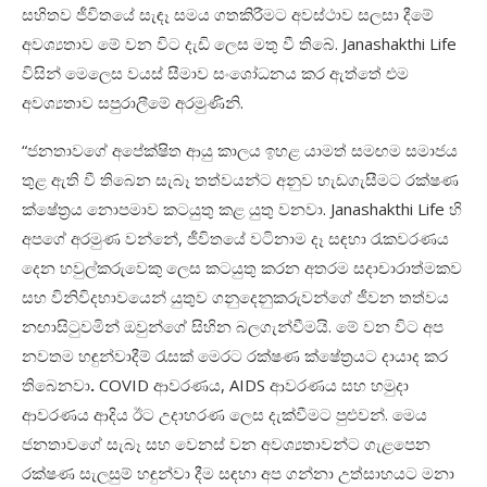
සහිතව ජීවිතයේ සැඳෑ සමය ගතකිරීමට අවස්ථාව සලසා දීමේ
අවශ්‍යතාව මේ වන විට දැඩි ලෙස මතු වී තිබේ. Janashakthi Life
විසින් මෙලෙස වයස් සීමාව සංශෝධනය කර ඇත්තේ එම
අවශ්‍යතාව සපුරාලීමේ අරමුණිනි.
“ජනතාවගේ අපේක්ෂිත ආයු කාලය ඉහළ යාමත් සමඟම සමාජය
තුළ ඇති වී තිබෙන සැබෑ තත්වයන්ට අනුව හැඩගැසීමට රක්ෂණ
ක්ෂේත්‍රය නොපමාව කටයුතු කළ යුතු වනවා. Janashakthi Life හි
අපගේ අරමුණ වන්නේ, ජීවිතයේ වටිනාම දෑ සඳහා
රැකවරණය
දෙන හවුල්කරුවෙකු ලෙස කටයුතු කරන අතරම
සදාචාරාත්මකව
සහ
විනිවිදභාවයෙන්
යුතුව ගනුදෙනුකරුවන්ගේ ජීවන තත්වය
නඟාසිටුවමින් ඔවුන්ගේ සිහින බලගැන්වීමයි. මේ වන විට අප
නවතම හඳුන්වාදීම් රැසක් මෙරට රක්ෂණ ක්ෂේත්‍රයට දායාද කර
තිබෙනවා
.
COVID
ආවරණය,
AIDS
ආවරණය සහ හමුදා
ආවරණය ආදිය ඊට උදාහරණ ලෙස දැක්වීමට පුළුවන්. මෙය
ජනතාවගේ සැබෑ සහ වෙනස් වන අවශ්‍යතාවන්ට ගැළපෙන
රක්ෂණ සැලසුම් හඳුන්වා දීම සඳහා අප ගන්නා උත්සාහයට මනා