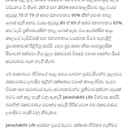
වර්ධනය වී තිබේ. 2012 සහ 2024 අතර කාලසීමාව තුළ වයස
අවුරුදු 70 ත් 79 ත් අතර ජනගහනය 90% කින් පමණ ඉහළ
ගොස් ඇති අතර, වයස අවුරුදු 80 ත් 89 ත් අතර ජනගහනය 63%
කට වැඩි ප්‍රතිශතයකින් ඉහළ ගොස් ඇත. එය අපේක්ෂිත ආයු
කාලයේ වැඩිවීමක් සහ ජනගහනය වයස්ගත වීමේ පැහැදිලි
ප්‍රවණතාවක් පිළිබිඹු කරයි. මෙම ප්‍රවණතා නිසා සාම්ප්‍රදායික
සීමාවන් ඉක්මවා ගිය මූල්‍ය රැකවරණ විසඳුම් වහාම හඳුන්වා දීමේ
අවශ්‍යතාව පැන නැගී තිබේ.
මේ ආකාරයට ජීවිතයේ සැඳෑ සමය ගෙවන පුරවැසියන්ට මූල්‍යමය
රැකවරණය ලබාදීම තුළින් රක්ෂණය වඩාත් කාලෝචිත, සැමට
විවෘත සහ සමාජයේ සැබෑ අවශ්‍යතාවන්ට ප්‍රතිචාර දක්වන දෙයක්
බවට පත් කළ හැකි වනු ඇතැයි Janashakthi Life විශ්වාස කරයි.
එමඟින් රැකවරණය වඩාත්ම අවැසි පිරිස් වෙත එම රැකවරණය
ලබාදීමට හැකි වනු නිසැකය.
Janashakthi Life ආරම්භ වූයේ සැමට රක්ෂණ හිමිකර ගැනීමට