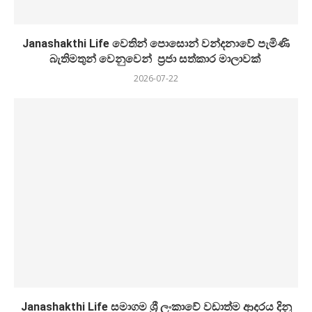
Janashakthi Life වෙතින් පොසොන් වන්දනාවේ පැමිණි
බැතිමතුන් වෙනුවෙන් ප්‍රජා සත්කාර මාලාවක්
2026-07-22
Janashakthi Life සමාගම ශ්‍රී ලංකාවේ වඩාත්ම ආදරය දිනූ