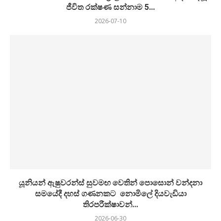
ජීවිත රක්ෂණ සන්නාම 5...
2026-07-10
යූනියන් ඇෂුවරන්ස් සුවමඟ වෙතින් පොසොන් වන්දනා
සමයේදී දහස් ගණනකට නොමිලේ දියවැඩියා
තිරපරීක්ෂාවන්...
2026-06-30