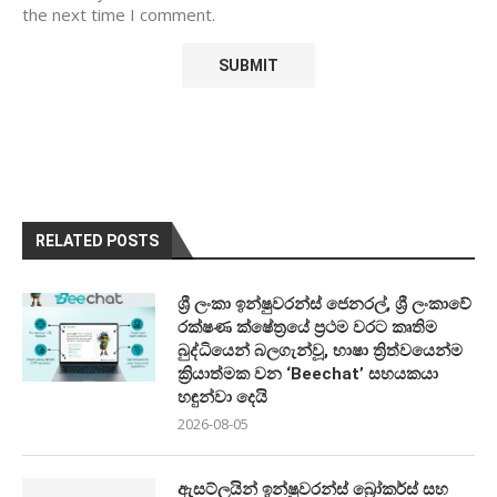
the next time I comment.
RELATED POSTS
ශ්‍රී ලංකා ඉන්ෂුවරන්ස් ජෙනරල්, ශ්‍රී ලංකාවේ
රක්ෂණ ක්ෂේත්‍රයේ ප්‍රථම වරට කෘතිම
බුද්ධියෙන් බලගැන්වූ, භාෂා ත්‍රිත්වයෙන්ම
ක්‍රියාත්මක වන ‘Beechat’ සහයකයා
හඳුන්වා දෙයි
2026-08-05
ඇසට්ලයින් ඉන්ෂුවරන්ස් බ්‍රෝකර්ස් සහ