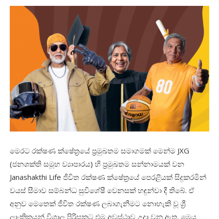
මෙරට රක්ෂණ ක්ෂේත්‍රයේ ප්‍රමුඛතම සමාගමක් මෙන්ම JXG
(ජනශක්ති සමූහ ව්‍යාපාරය) හි ප්‍රමුඛතම සන්නාමයක් වන
Janashakthi Life ජීවිත රක්ෂණ ක්ෂේත්‍රයේ පෙරළියක් සිදුකරමින්
වයස් සීමාව සම්බන්ධ සුවිශේෂී වෙනසක් හඳුන්වා දී තිබේ. ඒ
අනුව මෙතෙක් ජීවිත රක්ෂණ ලබාගැනීමට නොහැකි වූ ශ්‍රී
ලාංකිකයන් විශාල පිරිසකට එම අවස්ථාව උදා වනු ඇත. මෙය