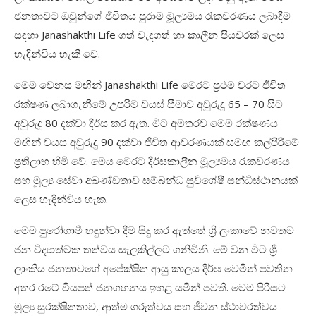
ජනතාවට ඔවුන්ගේ ජීවිතය පුරාම මූල්‍යමය රැකවරණය ලබාදීම
සඳහා Janashakthi Life ගත් වැදගත් හා කාලීන පියවරක් ලෙස
හැඳින්විය හැකි වේ.
මෙම වෙනස මඟින් Janashakthi Life මෙරට ප්‍රථම වරට ජීවිත
රක්ෂණ ලබාගැනීමේ උපරිම වයස් සීමාව අවුරුදු 65 – 70 සිට
අවුරුදු 80 දක්වා දීර්ඝ කර ඇත. මීට අමතරව මෙම රක්ෂණය
මඟින් වයස අවුරුදු 90 දක්වා ජීවිත ආවරණයක් සමඟ කල්පිරීමේ
ප්‍රතිලාභ හිමි වේ. මෙය මෙරට දීර්ඝකාලීන මූල්‍යමය රැකවරණය
සහ මූල්‍ය සේවා අඛණ්ඩතාව සම්බන්ධ සුවිශේෂී සන්ධිස්ථානයක්
ලෙස හැඳින්විය හැක.
මෙම පුරෝගාමී හඳුන්වා දීම සිදු කර ඇත්තේ ශ්‍රී ලංකාවේ නවතම
ජන විද්‍යාත්මක තත්වය සැලකිල්ලට ගනිමිනි. මේ වන විට ශ්‍රී
ලාංකීය ජනතාවගේ අපේක්ෂිත ආයු කාලය දීර්ඝ වෙමින් පවතින
අතර රටේ වියපත් ජනගහනය ඉහළ යමින් පවතී. මෙම පිරිසට
මූල්‍ය සුරක්ෂිතතාව, ආත්ම ගරුත්වය සහ ජීවන ස්ථාවරත්වය