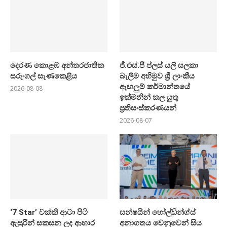
දෙරණ කොළඹ අන්තරජාතික
ජී.එස්.පී ප්ලස් යලි සලකා
සරුංගල් සැණකෙළිය
බැලීම අභිමුව ශ්‍රී ලාංකීය
ඇඟලුම් කර්මාන්තයේ
2026-08-08
ඉක්මනින් කල යුතු
ප්‍රතිසංස්කරණයන්
2026-08-07
‘7 Star’ චක්කි ආටා පිටි
සන්ෂයින් හෝල්ඩින්ග්ස්
ඇසුරින් සකසන ලද ආහාර
අනාගතය වෙනුවෙන් සිය