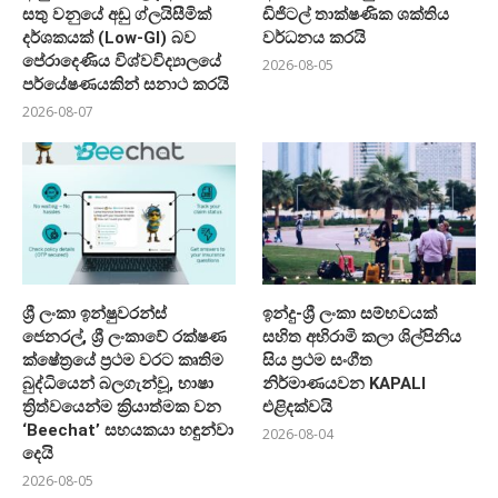
සතු වනුයේ අඩු ග්ලයිසීමික්
ඩිජිටල් තාක්ෂණික ශක්තිය
දර්ශකයක් (Low-GI) බව
වර්ධනය කරයි
පේරාදෙණිය විශ්වවිද්‍යාලයේ
2026-08-05
පර්යේෂණයකින් සනාථ කරයි
2026-08-07
ශ්‍රී ලංකා ඉන්ෂුවරන්ස්
ඉන්දු-ශ්‍රී ලංකා සම්භවයක්
ජෙනරල්, ශ්‍රී ලංකාවේ රක්ෂණ
සහිත අභිරාමි කලා ශිල්පිනිය
ක්ෂේත්‍රයේ ප්‍රථම වරට කෘතිම
සිය ප්‍රථම සංගීත
බුද්ධියෙන් බලගැන්වූ, භාෂා
නිර්මාණයවන KAPALI
ත්‍රිත්වයෙන්ම ක්‍රියාත්මක වන
එළිදක්වයි
‘Beechat’ සහයකයා හඳුන්වා
2026-08-04
දෙයි
2026-08-05