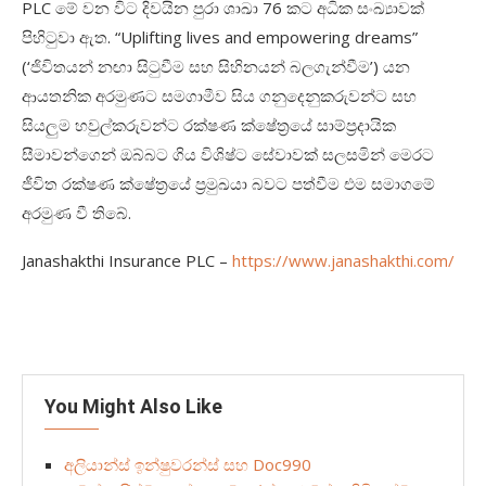
PLC මේ වන විට දිවයින පුරා ශාඛා 76 කට අධික සංඛ්‍යාවක්
පිහිටුවා ඇත. “Uplifting lives and empowering dreams”
(‘ජිවිතයන් නඟා සිටුවීම සහ සිහිනයන් බලගැන්වීම’) යන
ආයතනික අරමුණට සමගාමීව සිය ගනුදෙනුකරුවන්ට සහ
සියලුම හවුල්කරුවන්ට රක්ෂණ ක්ෂේත්‍රයේ සාම්ප්‍රදායික
සීමාවන්ගෙන් ඔබ්බට ගිය විශිෂ්ට සේවාවක් සලසමින් මෙරට
ජීවිත රක්ෂණ ක්ෂේත්‍රයේ ප්‍රමුඛයා බවට පත්වීම එම සමාගමේ
අරමුණ වී තිබේ.
Janashakthi Insurance PLC –
https://www.janashakthi.com/
You Might Also Like
අලියාන්ස් ඉන්ෂුවරන්ස් සහ Doc990