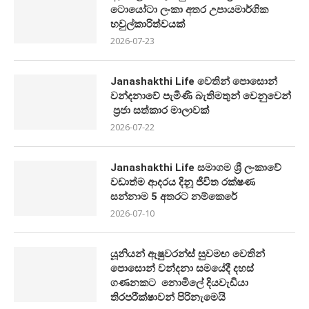
ටොයෝටා ලංකා අතර උපායමාර්ගික
හවුල්කාරිත්වයක්
2026-07-23
Janashakthi Life වෙතින් පොසොන්
වන්දනාවේ පැමිණි බැතිමතුන් වෙනුවෙන්
ප්‍රජා සත්කාර මාලාවක්
2026-07-22
Janashakthi Life සමාගම ශ්‍රී ලංකාවේ
වඩාත්ම ආදරය දිනූ ජීවිත රක්ෂණ
සන්නාම 5 අතරට නම්කෙරේ
2026-07-10
යූනියන් ඇෂුවරන්ස් සුවමඟ වෙතින්
පොසොන් වන්දනා සමයේදී දහස්
ගණනකට නොමිලේ දියවැඩියා
තිරපරීක්ෂාවන් පිරිනැමෙයි