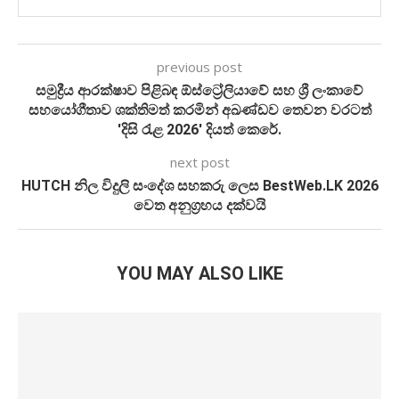
previous post
සමුද්‍රීය ආරක්ෂාව පිළිබඳ ඕස්ට්‍රේලියාවේ සහ ශ්‍රී ලංකාවේ
සහයෝගීතාව ශක්තිමත් කරමින් අඛණ්ඩව තෙවන වරටත්
'දිසි රැළ 2026' දියත් කෙරේ.
next post
HUTCH නිල විදුලි සංදේශ සහකරු ලෙස BestWeb.LK 2026
වෙත අනුග්‍රහය දක්වයි
YOU MAY ALSO LIKE