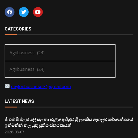
CATEGORIES
ceylonbusinesslk@gmail.com
LATEST NEWS
ජී.එස්.පී ප්ලස් යලි සලකා බැලීම අභිමුව ශ්‍රී ලාංකීය ඇඟලුම් කර්මාන්තයේ
ඉක්මනින් කල යුතු ප්‍රතිසංස්කරණයන්
2026-08-07