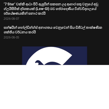
‘7 Star’ චක්කි ආටා පිටි ඇසුරින් සකසන ලද ආහාර සතු වනුයේ අඩු
ග්ලයිසීමික් දර්ශකයක් (Low-GI) බව පේරාදෙණිය විශ්වවිද්‍යාලයේ
පර්යේෂණයකින් සනාථ කරයි
2026-08-07
සන්ෂයින් හෝල්ඩින්ග්ස් අනාගතය වෙනුවෙන් සිය ඩිජිටල් තාක්ෂණික
ශක්තිය වර්ධනය කරයි
2026-08-05