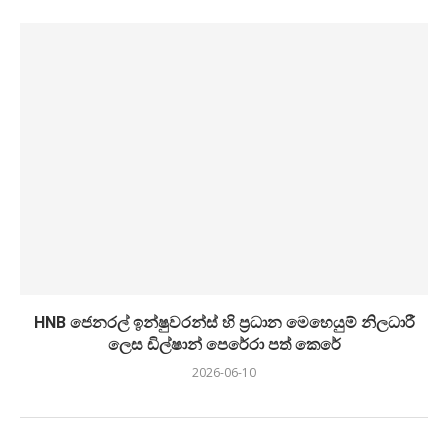
HNB ජෙනරල් ඉන්ෂුවරන්ස් හි ප්‍රධාන මෙහෙයුම් නිලධාරී
ලෙස ඩිල්ෂාන් පෙරේරා පත් කෙරේ
2026-06-10