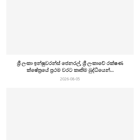
ශ්‍රී ලංකා ඉන්ෂුවරන්ස් ජෙනරල්, ශ්‍රී ලංකාවේ රක්ෂණ
ක්ෂේත්‍රයේ ප්‍රථම වරට කෘතිම බුද්ධියෙන්...
2026-08-05