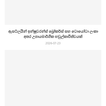
ඇසට්ලයින් ඉන්ෂුවරන්ස් බ්‍රෝකර්ස් සහ ටොයෝටා ලංකා
අතර උපායමාර්ගික හවුල්කාරිත්වයක්
2026-07-23