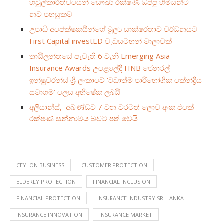
හවුල්කාරිත්වයෙන් සෞඛ්‍ය රක්ෂණ ඔප්පු හිමියන්ට
නව පහසුකම්
උපාධි අපේක්ෂකයින්ගේ මූල්‍ය සාක්ෂරතාව වර්ධනයට
First Capital investED වැඩසටහන් මාලාවක්
තායිලන්තයේ පැවැති 6 වැනි Emerging Asia
Insurance Awards උළෙලේදී HNB ජෙනරල්
ඉන්ෂුවරන්ස් ශ්‍රී ලංකාවේ ‘වඩාත්ම පාරිභෝගික කේන්ද්‍රීය
සමාගම’ ලෙස අභිෂේක ලබයි
අලියාන්ස්, අඛණ්ඩව 7 වන වරටත් ලොව අංක එකේ
රක්ෂණ සන්නාමය බවට පත් වෙයි
CEYLON BUSINESS
CUSTOMER PROTECTION
ELDERLY PROTECTION
FINANCIAL INCLUSION
FINANCIAL PROTECTION
INSURANCE INDUSTRY SRI LANKA
INSURANCE INNOVATION
INSURANCE MARKET