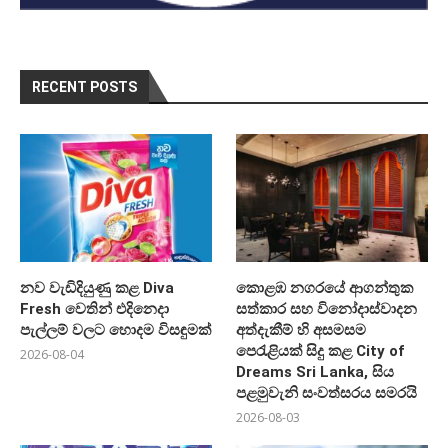
RECENT POSTS
නව වැඩිදියුණු කළ Diva
කොළඹ නගරයේ ආගන්තුක
Fresh වෙතින් එදිනෙදා
සත්කාර සහ විනෝදාස්වාදන
පැල්ලම් වලට හොදම විසඳුමක්
අත්දැකීම් හි අසමසම
පෙරැළියක් සිදු කළ City of
2026-08-04
Dreams Sri Lanka, සිය
පළමුවැනි සංවත්සරය සමරයි
2026-08-03