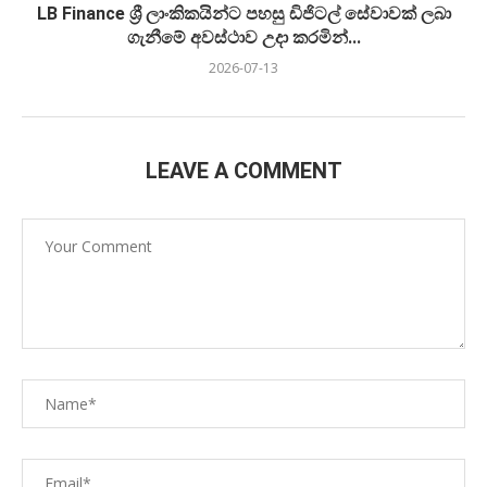
LB Finance ශ්‍රී ලාංකිකයින්ට පහසු ඩිජිටල් සේවාවක් ලබා
ගැනීමේ අවස්ථාව උදා කරමින්...
2026-07-13
LEAVE A COMMENT