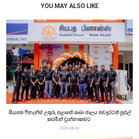
YOU MAY ALSO LIKE
සියපත ෆිනෑන්ස් උතුරු පළාතේ ශාඛා ජාලය තවදුරටත් පුළුල්
කරමින් චුන්නාකමට
2026-08-03