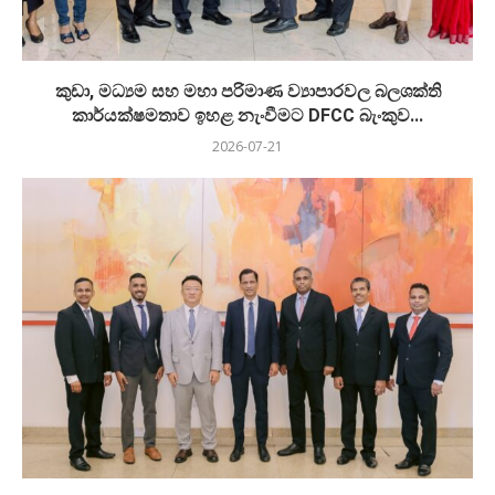
කුඩා, මධ්‍යම සහ මහා පරිමාණ ව්‍යාපාරවල බලශක්ති
කාර්යක්ෂමතාව ඉහළ නැංවීමට DFCC බැංකුව...
2026-07-21