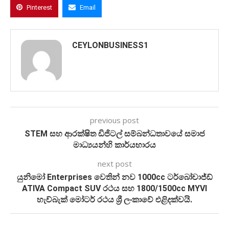
Pinterest
Email
CEYLONBUSINESS1
previous post
STEM සහ ආරක්ෂිත ඩිජිටල් සම්බන්ධතාවයේ සමාජ
මාධ්‍යයන්හි කාර්යභාරය
next post
යුනිමෝ Enterprises වෙතින් නව 1000cc ටර්බෝචාජ්ඩ්
ATIVA Compact SUV රථය සහ 1800/1500cc MYVI
හැච්බැක් මෝටර් රථය ශ්‍රී ලංකාවේ එළිදක්වයි.