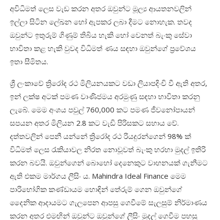
අවිධිමත් ලෙස වැඩ කරන අතර ඔවුන්ට මූල්‍ය ආයතනවලින්
ඉල්ලා සිටින ලේඛන හෝ ඇපකර ලබා දීමට නොහැක. තවද
ඔවුන්ට ඉතුරුම් ගිණුම් තිබිය හැකි හෝ වෙනත් බැංකු සේවා
භාවිතා කළ හැකි වුවද විධිමත් ණය සඳහා ඔවුන්ගේ ප්‍රවේශය
ඉතා සීමිතය.
ශ්‍රී ලංකාවේ ත්‍රිරෝද රථ මිලියනයකට වඩා ලියාපදිංචි වී ඇති අතර,
ඉන් ලක්ෂ අටක් පමණ වාණිජමය අරමුණු සඳහා භාවිතා කරනු
ලැබේ. මෙම අංශය පවුල් 760,000 කට පමණ ජීවනෝපායන්
සපයන අතර මිලියන 2.8 කට වැඩි පිරිසකට සහාය වේ.
දත්තවලින් පෙනී යන්නේ ත්‍රිරෝද රථ රියදුරන්ගෙන් 98% ක්
විධිමත් ලෙස රැකියාවල නිරත නොවූවත් බැංකු හරහා මුදල් ඉතිරි
කරන බවයි. ඔවුන්ගෙන් බොහෝ දෙනෙකුට වාහනයක් ගැනීමට
ඇති එකම මාර්ගය ලීසිං ය. Mahindra Ideal Finance මෙම
පාරිභෝගික කණ්ඩායම හොඳින් තේරුම් ගෙන ඔවුන්ගේ
දෛනික ආදායමට ගැලපෙන ආපසු ගෙවීමේ සැලසුම් නිර්මාණය
කරන අතර එමඟින් ඔවුන්ට ඔවුන්ගේ ලීසිං මුදල් ගෙවීම පහසු