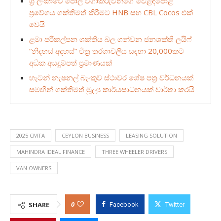
ශ්‍රී ලංකාවේ පොල් වගාකරුවන්ගේ වෙළඳපොළ
ප්‍රවේශය ශක්තිමත් කිරීමට HNB සහ CBL Cocos එක්
වෙයි
ළමා පරිකල්පන ශක්තිය බල ගන්වන ජනශක්ති ලයිෆ්
“නිදහස් අදහස්” චිත්‍ර තරගාවලිය සඳහා 20,000කට
අධික අයදුම්පත්‍ ප්‍රමාණයක්
හැටන් නැෂනල් බැංකුව ස්ථාවර ශේෂ පත්‍ර වර්ධනයක්
සමඟින් ශක්තිමත් මූල්‍ය කාර්යසාධනයක් වාර්තා කරයි
2025 CMTA
CEYLON BUSINESS
LEASING SOLUTION
MAHINDRA IDEAL FINANCE
THREE WHEELER DRIVERS
VAN OWNERS
0
SHARE
Facebook
Twitter