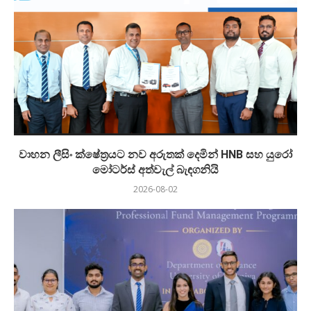
වාහන ලීසිං ක්ෂේත්‍රයට නව අරුතක් දෙමින් HNB සහ යුරෝ
මෝටර්ස් අත්වැල් බැඳගනියි
2026-08-02