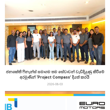
ජනශක්ති ෆිනෑන්ස් සමාගම තම සේවාවන් වැඩිදියුණු කිරීමේ
අරමුණින් ‘Project Compass’ දියත් කරයි
2026-08-03