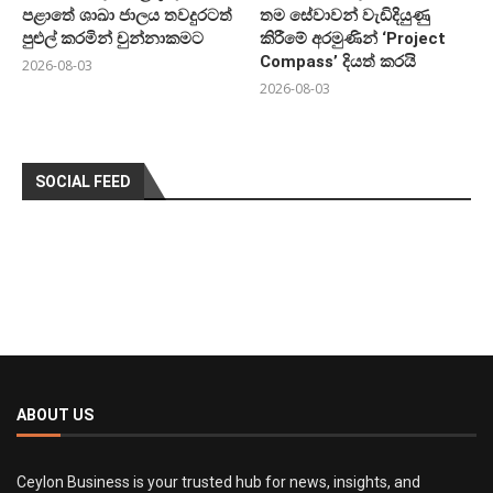
පළාතේ ශාඛා ජාලය තවදුරටත්
තම සේවාවන් වැඩිදියුණු
පුළුල් කරමින් චුන්නාකමට
කිරීමේ අරමුණින් ‘Project
Compass’ දියත් කරයි
2026-08-03
2026-08-03
SOCIAL FEED
ABOUT US
Ceylon Business is your trusted hub for news, insights, and