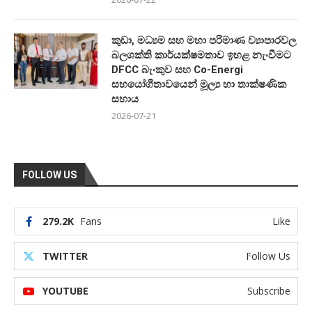
කුඩා, මධ්‍යම සහ මහා පරිමාණ ව්‍යාපාරවල
බලශක්ති කාර්යක්ෂමතාව ඉහළ නැංවීමට
DFCC බැංකුව සහ Co-Energi
සහයෝගීතාවයෙන් මූල්‍ය හා තාක්ෂණික
සහාය
2026-07-21
FOLLOW US
279.2K
Fans
Like
TWITTER
Follow Us
YOUTUBE
Subscribe