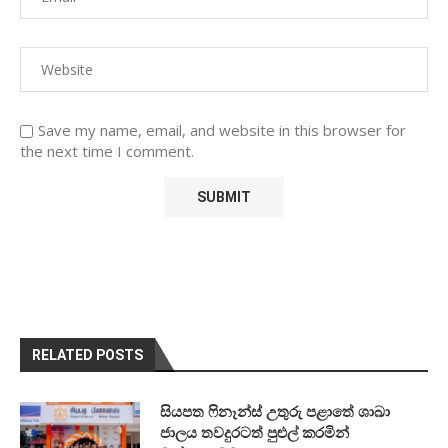
Save my name, email, and website in this browser for
the next time I comment.
RELATED POSTS
සියපත ෆිනෑන්ස් උතුරු පළාතේ ශාඛා
ජාලය තවදුරටත් පුළුල් කරමින්