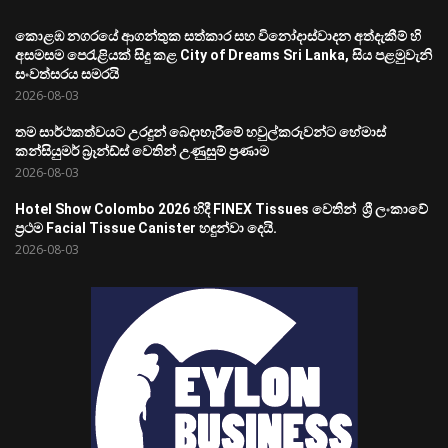
කොළඹ නගරයේ ආගන්තුක සත්කාර සහ විනෝදාස්වාදන අත්දැකීම් හි
අසමසම පෙරැළියක් සිදු කළ City of Dreams Sri Lanka, සිය පළමුවැනි
සංවත්සරය සමරයි
2026-08-03
තම සාර්ථකත්වයට උරදුන් බෙදාහැරීමේ හවුල්කරුවන්ට හේමාස්
කන්සියුමර් බ්‍රෑන්ඩ්ස් වෙතින් උණුසුම් ප්‍රණාම
2026-08-03
Hotel Show Colombo 2026 හිදී FINEX Tissues වෙතින් ශ්‍රී ලංකාවේ
ප්‍රථම Facial Tissue Canister හඳුන්වා දෙයි.
2026-08-03