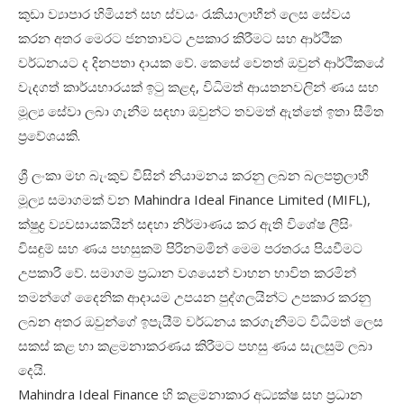
කුඩා ව්‍යාපාර හිමියන් සහ ස්වයං රැකියාලාභීන් ලෙස සේවය
කරන අතර මෙරට ජනතාවට උපකාර කිරීමට සහ ආර්ථික
වර්ධනයට ද දිනපතා දායක වේ. කෙසේ වෙතත් ඔවුන් ආර්ථිකයේ
වැදගත් කාර්යභාරයක් ඉටු කළද, විධිමත් ආයතනවලින් ණය සහ
මූල්‍ය සේවා ලබා ගැනීම සඳහා ඔවුන්ට තවමත් ඇත්තේ ඉතා සීමිත
ප්‍රවේශයකි.
ශ්‍රී ලංකා මහ බැංකුව විසින් නියාමනය කරනු ලබන බලපත්‍රලාභී
මූල්‍ය සමාගමක් වන Mahindra Ideal Finance Limited (MIFL),
ක්ෂුද්‍ර ව්‍යවසායකයින් සඳහා නිර්මාණය කර ඇති විශේෂ ලීසිං
විසඳුම් සහ ණය පහසුකම් පිරිනමමින් මෙම පරතරය පියවීමට
උපකාරී වේ. සමාගම ප්‍රධාන වශයෙන් වාහන භාවිත කරමින්
තමන්ගේ දෛනික ආදායම උපයන පුද්ගලයින්ට උපකාර කරනු
ලබන අතර ඔවුන්ගේ ඉපැයීම් වර්ධනය කරගැනීමට විධිමත් ලෙස
සකස් කළ හා කළමනාකරණය කිරීමට පහසු ණය සැලසුම් ලබා
දෙයි.
Mahindra Ideal Finance හි කළමනාකාර අධ්‍යක්ෂ සහ ප්‍රධාන