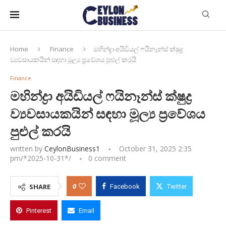
Home
Finance
මහින්ද්‍රා අයිඩියල් ෆයිනෑන්ස් ක්ෂුද්‍ර
ව්‍යවසායකයින් සඳහා මූල්‍ය ප්‍රවේශය පුළුල් කරයි
Finance
මහින්ද්‍රා අයිඩියල් ෆයිනෑන්ස් ක්ෂුද්‍ර
ව්‍යවසායකයින් සඳහා මූල්‍ය ප්‍රවේශය
පුළුල් කරයි
written by
CeylonBusiness1
October 31, 2025 2:35
pm/*
2025-10-31
*/
0 comment
0
SHARE
Facebook
Twitter
Pinterest
Email