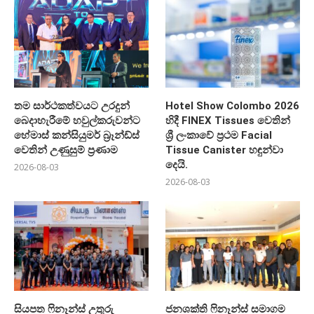
තම සාර්ථකත්වයට උරදුන්
Hotel Show Colombo 2026
බෙදාහැරීමේ හවුල්කරුවන්ට
හිදී FINEX Tissues වෙතින්
හේමාස් කන්සියුමර් බ්‍රෑන්ඩ්ස්
ශ්‍රී ලංකාවේ ප්‍රථම Facial
වෙතින් උණුසුම් ප්‍රණාම
Tissue Canister හඳුන්වා
දෙයි.
2026-08-03
2026-08-03
සියපත ෆිනෑන්ස් උතුරු
ජනශක්ති ෆිනෑන්ස් සමාගම