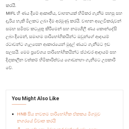
කරයි.
MIFL හි ණය දීමේ ආකෘතිය, වාහනයක් හිමිකර ගැනීම පහසු සහ
දැරිය හැකි මිලකට ලබා දීම අරමුණු කරයි. වාහන අලෙවිකරුවන්
සමඟ සමීපව කටයුතු කිරීමෙන් සහ නම්‍යශීලී ණය කොන්දේසි
ලබා දීමෙන්, සමාගම පාරිභෝගිකයින්ට ඔවුන්ගේ ආදායම්
රටාවන්ට ගැලපෙන ආකාරයෙන් මුදල් ණයට ගැනීමට ඉඩ
සලසයි. මෙම ප්‍රවේශය පාරිභෝගිකයින්ට ස්ථාවර ආදායම් සහ
දිගුකාලීන වත්කම් හිමිකාරිත්වය ගොඩනඟා ගැනීමට උපකාරී
වේ.
You Might Also Like
HNB සිය නවතම පාරිභෝගික ඒකකය මීගමුව
නගරයේ විවෘත කරයි