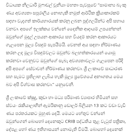
විධායක නිලධාරී මුෆාඩල් චූනියා මහතා පැවසුවේ ‘’සාමාන්‍ය බැංකු
ණය අවශ්‍යතා සපුරාලිය නොහැකි නමුත් ආර්ථික ක්‍රියාකාරකම්
සඳහා වැදගත් කාර්යභාරයක් කරනු ලබන පුද්ගලයින්ට අපි සහාය
වනවා. අපගේ ඉලක්කය වන්නේ දෛනික ආදායම් උපයන්නන්
ඔවුන්ගේ මුදල් උපයන ආකාරය සහ වියදම් කරන ආකාරයට
ගැලපෙන මූල්‍ය විසඳුම් සැපයීමයි. වෙනත් අය සඳහා නිර්මාණය
කරන ලද මූල්‍ය විසඳුම්වලට ඔවුන්ව බලහත්කාරයෙන් යොමු
කරනවා වෙනුවට ඔවුන්ගේ සැබෑ අවශ්‍යතාවලට ගැලපෙන පරිදි
අපි අපගේ සේවාවන් නිර්මාණය කරනවා. ශ්‍රී ලංකාවේ සාධාරණ
සහ සැමට ප්‍රතිලාභ ලැබිය හැකි මූල්‍ය ප්‍රවේශයේ අනාගතය මෙය
බව අපි විශ්වාස කරනවා.’’ යනුවෙනි.
ශ්‍රී ලංකාවේ ක්ෂුද්‍ර, කුඩා හා මධ්‍ය පරිමාණ ව්‍යාපාර හිමියන් සහ
ස්වයං රැකියාලාභීන් ඇමරිකානු ඩොලර් බිලියන 13 කට වඩා වැඩි
ණය පරතරයකට මුහුණ දෙයි. මෙයට හේතුව වන්නේ
ඔවුන්ගෙන් බොහෝ දෙනෙකුට CRIB පද්ධතිය තුළ වැටුප් පත්‍රිකා,
දේපළ හෝ ණය ඉතිහාසයන් නොමැති වීමයි. බොහෝ දෙනෙක්