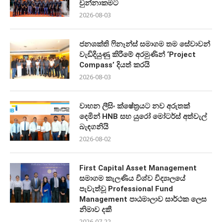
චුන්නාකමට
2026-08-03
ජනශක්ති ෆිනෑන්ස් සමාගම තම සේවාවන්
වැඩිදියුණු කිරීමේ අරමුණින් ‘Project
Compass’ දියත් කරයි
2026-08-03
වාහන ලීසිං ක්ෂේත්‍රයට නව අරුතක්
දෙමින් HNB සහ යුරෝ මෝටර්ස් අත්වැල්
බැඳගනියි
2026-08-02
First Capital Asset Management
සමාගම කැලණිය විශ්ව විද්‍යාලයේ
පැවැත්වූ Professional Fund
Management පාඨමාලාව සාර්ථක ලෙස
නිමාව දකී
2026-07-22