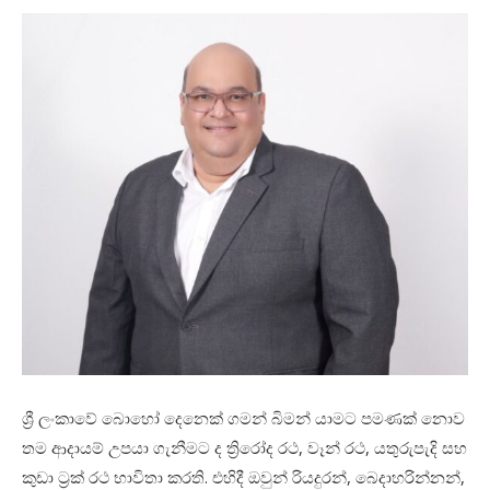
ශ්‍රී ලංකාවේ බොහෝ දෙනෙක් ගමන් බිමන් යාමට පමණක් නොව
තම ආදායම් උපයා ගැනීමට ද ත්‍රිරෝද රථ, වෑන් රථ, යතුරුපැදි සහ
කුඩා ට්‍රක් රථ භාවිතා කරති. එහිදී ඔවුන් රියදුරන්, බෙදාහරින්නන්,