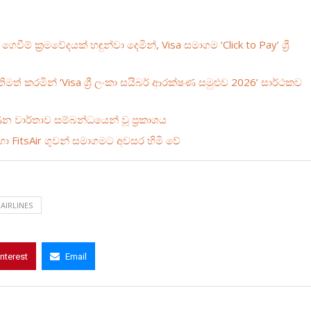
් ක්‍රමවේදයක් හඳුන්වා දෙමින්, Visa සමාගම ‘Click to Pay’ ශ්‍රී
මත් කරමින් ‘Visa ශ්‍රී ලංකා සයිබර් ආරක්ෂණ සමුළුව 2026’ සාර්ථකව
ණන වාර්තාව සම්බන්ධයෙන් වූ ප්‍රකාශය
ඳහා FitsAir ගුවන් සමාගමට අවසර හිමි වේ
AIRLINES
interest
Email