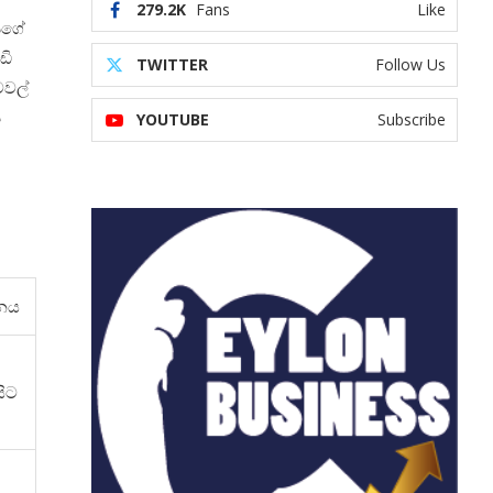
279.2K
Fans
Like
අපගේ
ඩි
TWITTER
Follow Us
ටවල්
ප
YOUTUBE
Subscribe
ිනය
සිට