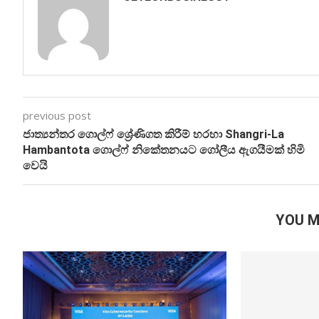
previous post
ජාත්‍යන්තර ගොල්ෆ් ශ්‍රේණිගත කිරීම් හරහා Shangri-La
Hambantota ගොල්ෆ් නිකේතනයට ගෝලීය ඇගයීමක් හිමි
වෙයි
YOU M