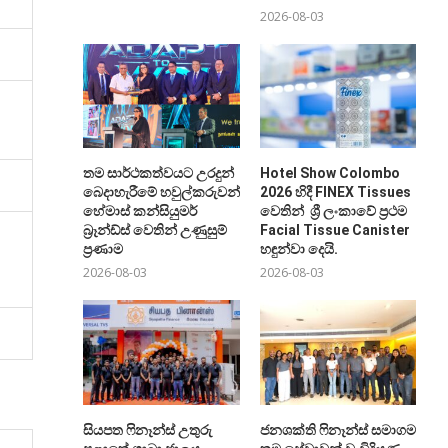
2026-08-03
තම සාර්ථකත්වයට උරදුන්
Hotel Show Colombo
බෙදාහැරීමේ හවුල්කරුවන්ට
2026 හිදී FINEX Tissues
හේමාස් කන්සියුමර්
වෙතින් ශ්‍රී ලංකාවේ ප්‍රථම
බ්‍රෑන්ඩ්ස් වෙතින් උණුසුම්
Facial Tissue Canister
ප්‍රණාම
හඳුන්වා දෙයි.
2026-08-03
2026-08-03
සියපත ෆිනෑන්ස් උතුරු
ජනශක්ති ෆිනෑන්ස් සමාගම