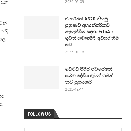
2026-02-09
 වනු
එයාර්බස් A320 නියමු
ගමන්
පුහුණුව අභ්‍යන්තරිකව
රිදි
පැවැත්වීම සඳහා FitsAir
ගුවන් සමාගමට අවසර හිමි
තුල
වේ
2026-01-16
ඩේවිඩ් පීරිස් ඒවියේෂන්
සමග දේශීය ගුවන් ගමන්
නව යුගයකට
2025-12-11
ගර
ත.
FOLLOW US