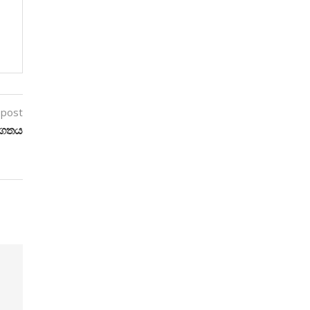
 post
ාගතය