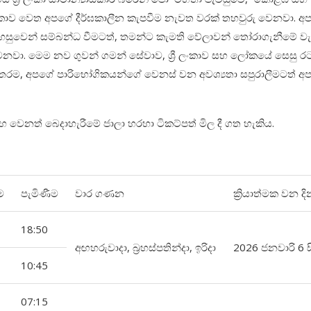
රී ලංකාව වෙත අපගේ දීර්ඝකාලීන කැපවීම නැවත වරක් තහවුරු වෙනවා. 
ා පහසුවෙන් සම්බන්ධ වීමටත්, තමන්ට කැමති වේලාවන් තෝරාගැනීමේ වැ
ෙනවා. මෙම නව ගුවන් ගමන් සේවාව, ශ්‍රී ලංකාව සහ ලෝකයේ සෙසු ර
රම, අපගේ පාරිභෝගිකයන්ගේ වෙනස් වන අවශ්‍යතා සපුරාලීමටත් අ
 වෙනත් බෙදාහැරීමේ ජාලා හරහා ටිකට්පත් මිල දී ගත හැකිය.
ම
පැමිණීම
වාර ගණන
ක්‍රියාත්මක වන ද
18:50
අඟහරුවාදා, බ්‍රහස්පතින්දා, ඉරිදා
2026 ජනවාරි 6 
10:45
07:15