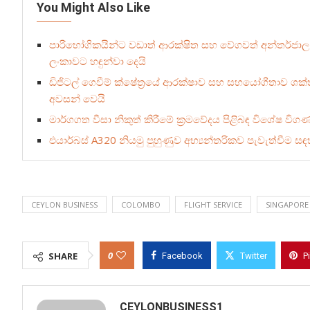
You Might Also Like
පාරිභෝගිකයින්ට වඩාත් ආරක්ෂිත සහ වේගවත් අන්තර්ජාල ගෙවීම
ලංකාවට හඳුන්වා දෙයි
ඩිජිටල් ගෙවීම් ක්ෂේත්‍රයේ ආරක්ෂාව සහ සහයෝගීතාව ශක්ති
අවසන් වෙයි
මාර්ගගත වීසා නිකුත් කිරීමේ ක්‍රමවේදය පිළිබඳ විශේෂ විග
එයාර්බස් A320 නියමු පුහුණුව අභ්‍යන්තරිකව පැවැත්වීම ස
CEYLON BUSINESS
COLOMBO
FLIGHT SERVICE
SINGAPORE 
0
SHARE
Facebook
Twitter
P
CEYLONBUSINESS1