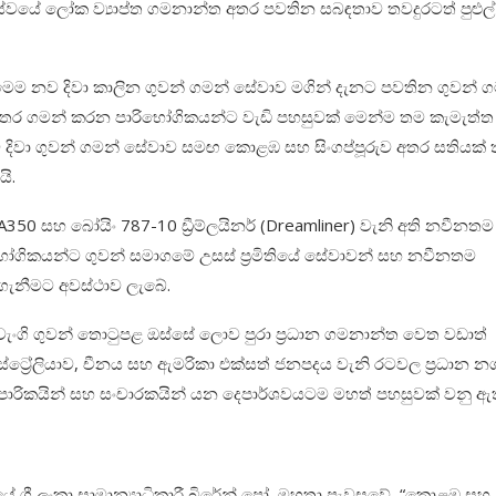
් සේවයේ ලෝක ව්‍යාප්ත ගමනාන්ත අතර පවතින සබඳතාව තවදුරටත් පුළුල්
වන මෙම නව දිවා කාලින ගුවන් ගමන් සේවාව මගින් දැනට පවතින ගුවන් 
තර ගමන් කරන පාරිභෝගිකයන්ට වැඩි පහසුවක් මෙන්ම තම කැමැත්ත ප
 දිවා ගුවන් ගමන් සේවාව සමඟ කොළඹ සහ සිංගප්පූරුව අතර සතියක් 
යි.
A350
සහ බෝයිං 787-10 ඩ්‍රීම්ලයිනර්
(Dreamliner)
වැනි අති නවීනතම
ෝගිකයන්ට ගුවන් සමාගමේ උසස් ප්‍රමිතියේ සේවාවන් සහ නවීනතම
ඳගැනීමට අවස්ථාව ලැබේ.
ු චැංගි ගුවන් තොටුපළ ඔස්සේ ලොව පුරා ප්‍රධාන ගමනාන්ත වෙත වඩාත්
ට්‍රේලියාව, චීනය සහ ඇමරිකා එක්සත් ජනපදය වැනි රටවල ප්‍රධාන න
පාරිකයින් සහ සංචාරකයින් යන දෙපාර්ශවයටම මහත් පහසුවක් වනු ඇ
ේ ශ්‍රී ලංකා සාමාන්‍යාධිකාරී බිරේන් පෝ මහතා පැවසුවේ, “කොළඹ සහ