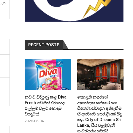
 වේ
RECENT POSTS
නව වැඩිදියුණු කළ Diva
කොළඹ නගරයේ
Fresh වෙතින් එදිනෙදා
ආගන්තුක සත්කාර සහ
පැල්ලම් වලට හොදම
විනෝදාස්වාදන අත්දැකීම්
විසඳුමක්
හි අසමසම පෙරැළියක් සිදු
කළ City of Dreams Sri
2026-08-04
Lanka, සිය පළමුවැනි
සංවත්සරය සමරයි