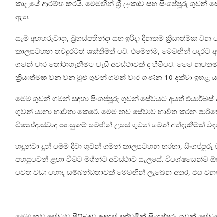
කාලයේ ආරම්භ කරයි. මෙමඟින් ශ්‍රී ලංකාව සහ සිංගප්පූරු ගුවන
ඇත.
සෑම අඟහරුවාදා, බ්‍රහස්පතින්දා සහ ඉරිදා දිනකම ක්‍රියාත්මක 
කාලසටහන තවදුරටත් ශක්තිමත් වේ. එමෙන්ම, මෙමඟින් දෙරට අ
ගමන් වාර තෝරාගැනීමට වැඩි අවස්ථාවක් ද හිමිවේ. මෙම නවතම
ක්‍රියාත්මක වන වන මුළු ගුවන් ගමන් වාර ගණන 10 දක්වා ඉහළ ය
මෙම ගුවන් ගමන් සඳහා සිංගප්පූරු ගුවන් සේවයට අයත් එයාර්බස්
ගුවන් යානා භාවිතා කෙරේ. මෙම නව සේවාව භාවිත කරන පාරිභ
විනෝදාස්වාද පහසුකම් සමඟින් උසස් ගුවන් ගමන් අත්දැකීමක් වි
හඳුන්වා දුන් මෙම දිවා ගුවන් ගමන් කාලසටහන හරහා, සිංගප්පූර
පහසුවෙන් ළඟා වීමට මගීන්ට අවස්ථාව සැලසේ. විශේෂයෙන්ම ඕස්
වෙත වඩා හොඳ සම්බන්ධතාවක් මෙමඟින් ලැබෙන අතර, එය ව්‍යා
මෙම නව සේවාව පිළිබඳව අදහස් දක්වමින් සිංගප්පූරු ගුවන් සේවය