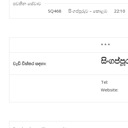
පවතින සේවාව
SQ468
සිංගප්පූරුව – කොළඹ
22:10
* * *
සිංගප්පූ
වැඩි
විස්තර
සඳහා
:
Tel:
Website: