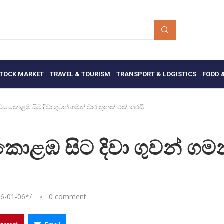
TOCK MARKET
TRAVEL & TOURISM
TRANSPORT & LOGISTICS
FOOD 
සේවය කොළඹ සිට දිවා ගුවන් ගමන් වාර තුනක් එක් කරයි
 කොළඹ සිට දිවා ගුවන් ගම
6-01-06
*/
0 comment