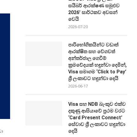
සයිබර් ආරක්ෂණ සමුළුව
2026’ සාර්ථකව අවසන්
වෙයි
2026-07-20
පාරිභෝගිකයින්ට වඩාත්
ආරක්ෂිත සහ වේගවත්
අන්තර්ජාල ගෙවීම්
ක්‍රමවේදයක් හඳුන්වා දෙමින්,
Visa සමාගම ‘Click to Pay’
ශ්‍රී ලංකාවට හඳුන්වා දෙයි
2026-06-17
Visa සහ NDB බැංකුව එක්ව
දකුණු ආසියාවේ ප්‍රථම වරට
‘Card Present Connect’
සේවාව ශ්‍රී ලංකාවට හඳුන්වා
වා
දෙයි