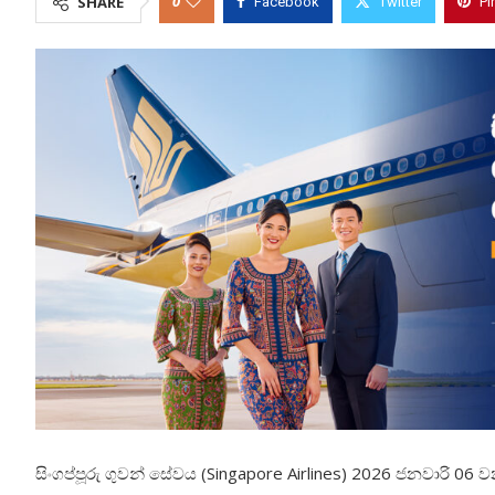
0
SHARE
Facebook
Twitter
Pi
සිංගප්පූරු ගුවන් සේවය
(Singapore Airlines)
2026 ජනවාරි 06 වන