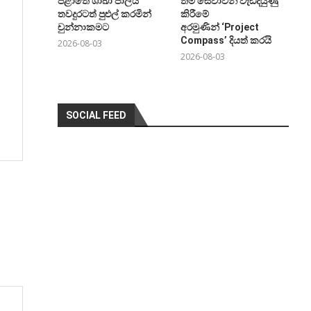
පළාතේ ශාඛා ජාලය
තම සේවාවන් වැඩිදියුණු
තවදුරටත් පුළුල් කරමින්
කිරීමේ
චුන්නාකමට
අරමුණින් ‘Project
Compass’ දියත් කරයි
2026-08-03
2026-08-03
SOCIAL FEED