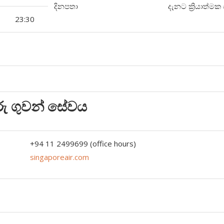
දිනපතා
දැනට ක්‍රියාත්මක
23:30
රු
ගුවන්
සේවය
+94 11 2499699 (office hours)
singaporeair.com