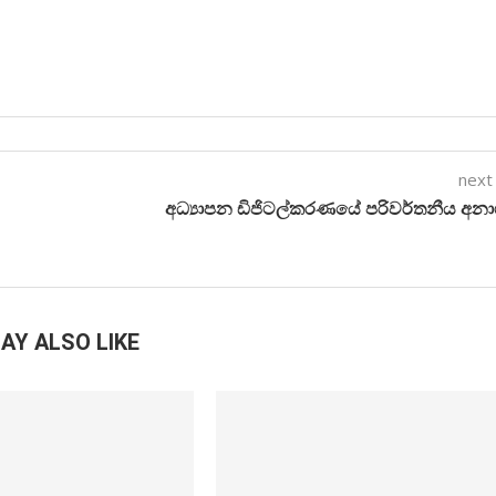
next
අධ්‍යාපන ඩිජිටල්කරණයේ පරිවර්තනීය අන
AY ALSO LIKE