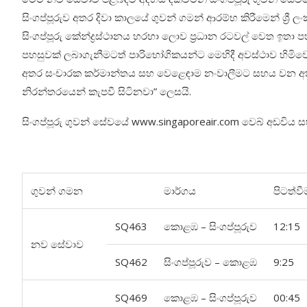
සිංගප්පූරුව අතර දිවා කාලයේ ගුවන් ගමන් ආරම්භ කිරීමෙන් ශ්‍
සිංගප්පූරු කේන්ද්‍රස්ථානය හරහා ලොව ප්‍රධාන රටවල් වෙත ඉත
පහසුවක් ලබාගැනීමටත් පාරිභෝගිකයන්ට මෙහිදී අවස්ථාව හිමිව
අතර සංචාරක කර්මාන්තය සහ වෙළෙඳාම නංවාලීමට සහය වන අත
නිරන්තරයෙන් කැපවී සිටිනවා” ලෙසයි.
සිංගප්පූරු ගුවන් සේවයේ
www.singaporeair.com
වෙබ් අඩවිය සහ
ගුවන් ගමන
මාර්ගය
පිටත්වී
SQ463
කොළඹ – සිංගප්පූරුව
12:15
නව සේවාව
SQ462
සිංගප්පූරුව – කොළඹ
9:25
SQ469
කොළඹ – සිංගප්පූරුව
00:45