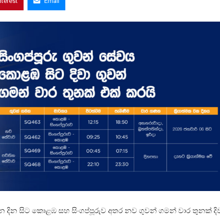
nterest
Email
 දින සිට කොළඹ සහ සිංගප්පූරුව අතර නව ගුවන් ගමන් වාර තුනක් දි