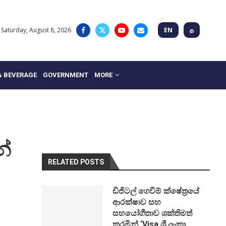
Saturday, August 8, 2026
EN
த
& BEVERAGE
GOVERNMENT
MORE
න්
RELATED POSTS
ඩිජිටල් ගෙවීම් ක්ෂේත්‍රයේ
ආරක්ෂාව සහ
සහයෝගීතාව ශක්තිමත්
කරමින් ‘Visa ශ්‍රී ලංකා