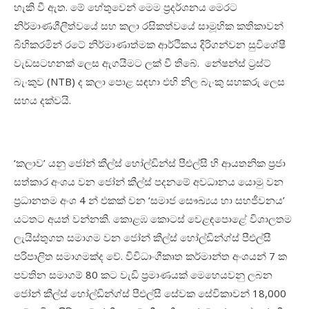
හැකි වී ඇත. මේ හේතුවෙන් මෙම ප්‍රදර්ශනය මෙරට
නිර්මාණශීලීත්වයේ සහ කලා රසිකත්වයේ සාමූහික කතිකාවන්
බිහිකරමින් රටේ නිර්මාණාත්මක ආර්ථිකය දිරිගන්වන සුවිශේෂී
වැඩසටහනක් ලෙස ඇගයීමට ලක් වී තිබේ. නේෂන්ස් ට්‍රස්ට්
බැංකුව (NTB) ද කලා පොළ සඳහා එහි නිල බැංකු සහකරු ලෙස
සහය දක්වයි.
‘කලාව’ යනු ජෝන් කීල්ස් හෝල්ඩින්ස් පීඑල්සී හි ආයතනික ප්‍රජා
සත්කාර අංශය වන ජෝන් කීල්ස් පදනමේ අවධානය යොමු වන
ප්‍රධානතම අංශ 4 න් එකක් වන ‘සමාජ සෞඛ්‍යය හා සහජීවනය’
යටතට අයත් වන්නකි. කොළඹ කොටස් වෙළඳපොළේ විශාලතම
ලැයිස්තුගත සමාගම වන ජෝන් කීල්ස් හෝල්ඩින්ග්ස් පීඑල්සී
පරිපාලිත සමාගමක්ද වේ. විවිධාංගීකෘත කර්මාන්ත අංශයන් 7 ක
පවතින සමාගම් 80 කට වැඩි ප්‍රමාණයක් මෙහෙයවනු ලබන
ජෝන් කීල්ස් හෝල්ඩින්ග්ස් පීඑල්සී සේවක සේවිකාවන් 18,000