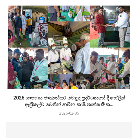
2026 යාපනය ජාත්‍යන්තර වෙළඳ ප්‍රදර්ශනයේ දී හේලීස්
ඇග්‍රිකල්ච වෙතින් නවීන කෘෂි තාක්ෂණික...
2026-02-06