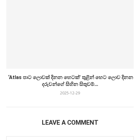
‘Atlas පාට ලොවක් දිනන හෙටක්’ තුළින් හෙට ලොව දිනන
දරුවන්ගේ සිහින සිතුවම්...
2025-12-29
LEAVE A COMMENT