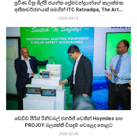
ප්‍රවීණ චිත්‍ර ශිල්පී ජයන්ත ප්‍රේමචන්ද්‍රයන්ගේ කලාත්මක
අතීතාවර්ජනයක් සමගින් ITC Ratnadipa, The Art...
2026-04-16
ඩේවිඩ් පීරිස් රිනිවබල් එනර්ජි වෙතින් Hoymiles සහ
PROJOY බලශක්ති විසඳුම් වෙළෙද පොළට
2026-02-09