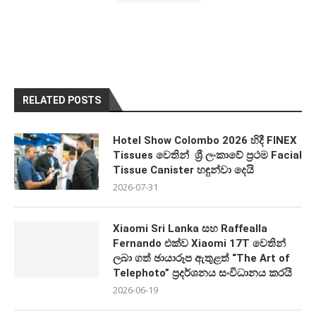
RELATED POSTS
Hotel Show Colombo 2026 හිදී FINEX
Tissues වෙතින් ශ්‍රී ලංකාවේ ප්‍රථම Facial
Tissue Canister හඳුන්වා දෙයි
2026-07-31
Xiaomi Sri Lanka සහ Raffealla
Fernando එක්ව Xiaomi 17T වෙතින්
ලබා ගත් ඡායාරූප ඇතුළත් “The Art of
Telephoto” ප්‍රදර්ශනය සංවිධානය කරයි
2026-06-19