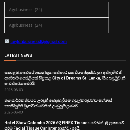
ceylonbusinesslk@gmail.com
LATEST NEWS
කොළඹ නගරයේ ආගන්තුක සත්කාර සහ විනෝදාස්වාදන අත්දැකීම් හි
අසමසම පෙරැළියක් සිදු කළ City of Dreams Sri Lanka, සිය පළමුවැනි
සංවත්සරය සමරයි
2026-08-03
තම සාර්ථකත්වයට උරදුන් බෙදාහැරීමේ හවුල්කරුවන්ට හේමාස්
කන්සියුමර් බ්‍රෑන්ඩ්ස් වෙතින් උණුසුම් ප්‍රණාම
2026-08-03
Hotel Show Colombo 2026 හිදී FINEX Tissues වෙතින් ශ්‍රී ලංකාවේ
ප්‍රථම Facial Tissue Canister හඳුන්වා දෙයි.