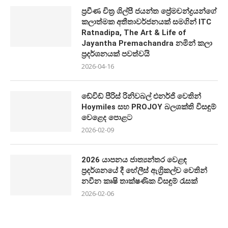
ප්‍රවීණ චිත්‍ර ශිල්පී ජයන්ත ප්‍රේමචන්ද්‍රයන්ගේ
කලාත්මක අතීතාවර්ජනයක් සමගින් ITC
Ratnadipa, The Art & Life of
Jayantha Premachandra නමින් කලා
ප්‍රදර්ශනයක් පවත්වයි
2026-04-16
ඩේවිඩ් පීරිස් රිනිවබල් එනර්ජි වෙතින්
Hoymiles සහ PROJOY බලශක්ති විසඳුම්
වෙළෙද පොළට
2026-02-09
2026 යාපනය ජාත්‍යන්තර වෙළඳ
ප්‍රදර්ශනයේ දී හේලීස් ඇග්‍රිකල්ච වෙතින්
නවීන කෘෂි තාක්ෂණික විසඳුම් රැසක්
2026-02-06