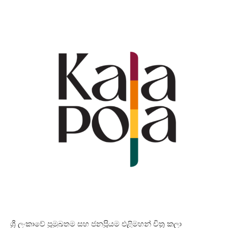
ශ්‍රී ලංකාවේ ප්‍රමුඛතම සහ ජනප්‍රියම එළිමහන් චිත්‍ර කලා