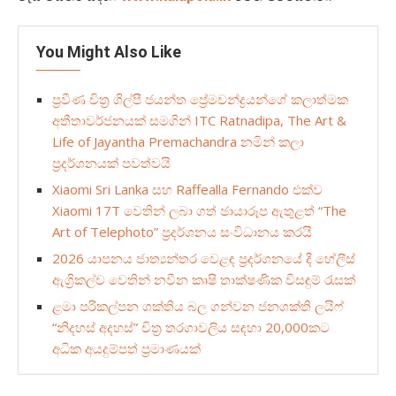
You Might Also Like
ප්‍රවීණ චිත්‍ර ශිල්පී ජයන්ත ප්‍රේමචන්ද්‍රයන්ගේ කලාත්මක
අතීතාවර්ජනයක් සමගින් ITC Ratnadipa, The Art &
Life of Jayantha Premachandra නමින් කලා
ප්‍රදර්ශනයක් පවත්වයි
Xiaomi Sri Lanka සහ Raffealla Fernando එක්ව
Xiaomi 17T වෙතින් ලබා ගත් ඡායාරූප ඇතුළත් “The
Art of Telephoto” ප්‍රදර්ශනය සංවිධානය කරයි
2026 යාපනය ජාත්‍යන්තර වෙළඳ ප්‍රදර්ශනයේ දී හේලීස්
ඇග්‍රිකල්ච වෙතින් නවීන කෘෂි තාක්ෂණික විසඳුම් රැසක්
ළමා පරිකල්පන ශක්තිය බල ගන්වන ජනශක්ති ලයිෆ්
“නිදහස් අදහස්” චිත්‍ර තරගාවලිය සඳහා 20,000කට
අධික අයදුම්පත්‍ ප්‍රමාණයක්