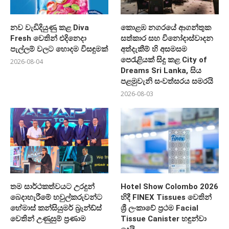
නව වැඩිදියුණු කළ Diva
කොළඹ නගරයේ ආගන්තුක
Fresh වෙතින් එදිනෙදා
සත්කාර සහ විනෝදාස්වාදන
පැල්ලම් වලට හොදම විසඳුමක්
අත්දැකීම් හි අසමසම
පෙරැළියක් සිදු කළ City of
2026-08-04
Dreams Sri Lanka, සිය
පළමුවැනි සංවත්සරය සමරයි
2026-08-03
තම සාර්ථකත්වයට උරදුන්
Hotel Show Colombo 2026
බෙදාහැරීමේ හවුල්කරුවන්ට
හිදී FINEX Tissues වෙතින්
හේමාස් කන්සියුමර් බ්‍රෑන්ඩ්ස්
ශ්‍රී ලංකාවේ ප්‍රථම Facial
වෙතින් උණුසුම් ප්‍රණාම
Tissue Canister හඳුන්වා