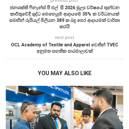
previous post
ජනශක්ති ෆිනෑන්ස් පී එල් සී 2026 මූල්‍ය වර්ෂයේ තුන්වන
කාර්තුවේදී ශුද්ධ මෙහෙයුම් ආදායමේ 35% ක වර්ධනයක්
සමඟින් රුපියල් මිලියන 389 ක බදු පෙර ආදායමක් වාර්තා
කරයි
next post
OCL Academy of Textile and Apparel වෙතින් TVEC
අනුමත සහතික පාඨමාලාවක්
YOU MAY ALSO LIKE