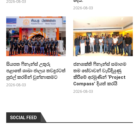
දෙයි.
2026-08-03
2026-08-03
සියපත ෆිනෑන්ස් උතුරු
ජනශක්ති ෆිනෑන්ස් සමාගම
පළාතේ ශාඛා ජාලය තවදුරටත්
තම සේවාවන් වැඩිදියුණු
පුළුල් කරමින් චුන්නාකමට
කිරීමේ අරමුණින් ‘Project
Compass’ දියත් කරයි
2026-08-03
2026-08-03
SOCIAL FEED