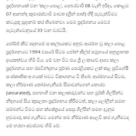
ප්‍රදර්ශනයක් වන ‘කලා පොළ’, පෙබරවාරි 08 වැනි ඉරිදා, කොළඹ
07 ආනන්ද කුමාරස්වාමි මාවත (ග්‍රීන් පාත්) හීදී පැවැත්වීමට
කටයුතු සූදානම් කර තිබෙනවා. මෙම ප්‍රදර්ශනය මෙවර
පැවැත්වෙනුයේ 33 වන වරටයි.
ජෝර්ජ් කීට් පදනමේ සංකල්පයකට අනුව ආරම්භ වූ කලා පොළ
ප්‍රදර්ශනයට 1994 වසරේ සිටම ජෝන් කීල්ස් සමූහයේ අනුග්‍රාහක
දායකත්වය හිමි විය. මේ වන විට එය ශ්‍රී ලංකාවේ දෘශ්‍ය කලා
ප්‍රදර්ශනය සහ රසවින්දනය පූර්ණ පෙරළියකට ලක් කළ සුවිශේෂී
සංස්කෘතික අංගයක් බවට විකාශනය වී තිබේ. ආරම්භයේ සිටම,
කලා නිර්මාණ තෝරාගැනීමේ සීමාවන්ගෙන් තොරව
(uncurated), සහභාගී වන කලාකරුවන්ට සහ මූර්ති ශිල්පීන්ට
නිදහසේ සිය කුසලතා ප්‍රදර්ශනය කිරීමටත්, කලා ලෝලීන් සමඟ
සම්බන්ධ වීමට සහ ක්ෂේත්‍රයේ සෙසු ශිල්පීන් සමඟ දැනුම
හුවමාරු කර ගැනීමට මෙන්ම තම නිර්මාණ අලෙවි කර ගැනීමටද
මේ හරහා අවස්ථාව හිමි වේ.