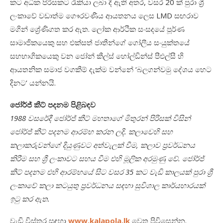
කට අධික පිරිසකට රැකියා ලබා දී ඇති අතර, වසර 20 ක් පුරා ශ්‍රී
ලංකාවේ වඩාත්ම ගෞරවණීය ආයතනය ලෙස LMD සඟරාව
මගින් ශ්‍රේණිගත කර ඇත. ලෝක ආර්ථික සංසදයේ පූර්ණ
සාමාජිකයෙකු සහ එක්සත් ජාතීන්ගේ ගෝලීය සංයුක්තයේ
සහභාගිකයෙකු වන ජෝන් කීල්ස් හෝල්ඩින්ස් පීඑල්සී හි
ආයතනික සමාජ වගකීම් දැක්ම වන්නේ ‘බලගන්වමු දේශය හෙට
දිනට’ යන්නයි.
ජෝර්ජ් කීට් පදනම පිළිබඳව
1988 වසරේදී ජෝර්ජ් කීට් මහතාගේ මිතුරන් පිරිසක් විසින්
ජෝර්ජ් කීට් පදනම ආරම්භ කරන ලදි. කලාවෙහි සහ
කලාකරුවන්ගේ දියුණුවට අත්වැලක් වීම, කලාව ප්‍රවර්ධනය
කිරීම සහ ශ්‍රී ලංකාවට සහය වීම එහි මූලික අරමුණු වේ. ජෝර්ජ්
කීට් පදනම එහි ආරම්භයේ සිට වසර 35 කට වැඩි කාලයක් පුරා ශ්‍රී
ලංකාවේ කලා කටයුතු ප්‍රවර්ධනය සඳහා සුවිශාල කාර්යභාරයක්
ඉටු කර ඇත.
වැඩි විස්තර සඳහා
www.kalapola.lk
වෙත පිවිසෙන්න.