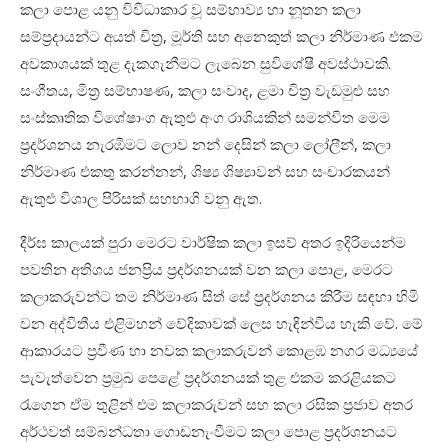
කලා පොළ යනු විවිධාකාර වූ සම්භාව්‍ය හා නූතන කලා
සම්ප්‍රදායන්ට අයත් චිත්‍ර, මූර්ති සහ අනෙකුත් කලා නිර්මාණ එකම
අවකාශයක් තුළ දැකගැනීමට ලැබෙන සුවිශේෂී අවස්ථාවකි.
සංගීතය, මිත්‍ර සම්භාෂණ, කලා සංවාද, ළමා චිත්‍ර වැඩමුළු සහ
සංස්කෘතික විශේෂාංග ඇතුළු අංග රාශියකින් සමන්විත මෙම
ප්‍රදර්ශනය නැරඹීමට ලොව නන් දෙසින් කලා ලෝලීන්, කලා
නිර්මාණ එකතු කරන්නන්, ශිෂ්‍ය ශිෂ්‍යාවන් සහ සංචාරකයන්
ඇතුළු විශාල පිරිසක් සහභාගි වනු ඇත.
දීර්ඝ කාලයක් පුරා මෙරට වාර්ෂික කලා ඉසව් අතර ඉදිරියෙන්ම
පවතින අතිශය ජනප්‍රිය ප්‍රදර්ශනයක් වන කලා පොළ, මෙරට
කලාකරුවන්ට තම නිර්මාණ සිත් සේ ප්‍රදර්ශනය කිරීම සඳහා හිමි
වන අද්විතීය එළිමහන් වේදිකාවක් ලෙස හැඳින්විය හැකි වේ. මේ
ආකාරයට ප්‍රවීණ හා නවක කලාකරුවන් කොළඹ නගර මධ්‍යයේ
පැවැත්වෙන ප්‍රමුඛ පෙළේ ප්‍රදර්ශනයක් තුළ එකම කරළියකට
රැගෙන ඒම තුළින් එම කලාකරුවන් සහ කලා රසික ප්‍රජාව අතර
අර්ථවත් සම්බන්ධතා ගොඩනැංවීමට කලා පොළ ප්‍රදර්ශනයට