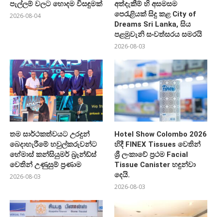
පැල්ලම් වලට හොදම විසඳුමක්
අත්දැකීම් හි අසමසම
පෙරැළියක් සිදු කළ City of
2026-08-04
Dreams Sri Lanka, සිය
පළමුවැනි සංවත්සරය සමරයි
2026-08-03
තම සාර්ථකත්වයට උරදුන්
Hotel Show Colombo 2026
බෙදාහැරීමේ හවුල්කරුවන්ට
හිදී FINEX Tissues වෙතින්
හේමාස් කන්සියුමර් බ්‍රෑන්ඩ්ස්
ශ්‍රී ලංකාවේ ප්‍රථම Facial
වෙතින් උණුසුම් ප්‍රණාම
Tissue Canister හඳුන්වා
දෙයි.
2026-08-03
2026-08-03