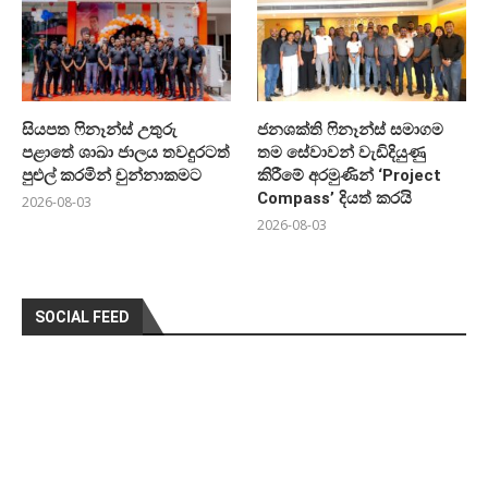
සියපත ෆිනෑන්ස් උතුරු
ජනශක්ති ෆිනෑන්ස් සමාගම
පළාතේ ශාඛා ජාලය තවදුරටත්
තම සේවාවන් වැඩිදියුණු
පුළුල් කරමින් චුන්නාකමට
කිරීමේ අරමුණින් ‘Project
Compass’ දියත් කරයි
2026-08-03
2026-08-03
SOCIAL FEED