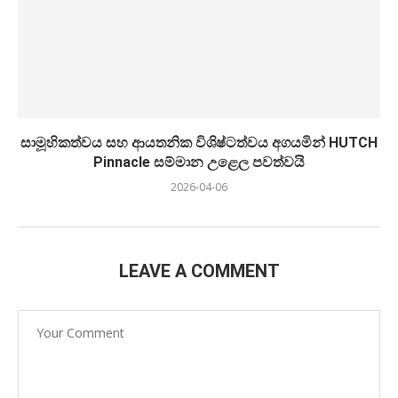
සාමූහිකත්වය සහ ආයතනික විශිෂ්ටත්වය අගයමින් HUTCH
Pinnacle සම්මාන උළෙල පවත්වයි
2026-04-06
LEAVE A COMMENT