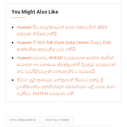
You Might Also Like
Huawei සිය හවුල්කරුවන් සමඟ එක්වෙමින් 2025
සම්මාන හිමිකර ගනියි
Huawei හි DCS Full-Stack Data Center විසඳුම ESG
තාක්ෂණික අනුමැතිය ලබා ගනියි
Huawei සමාගම, AHEAD වැඩසටහන ආරම්භ කරමින්
අධ්‍යාපන හා සෞඛ්‍යය ක්ෂේත්‍රයන්හි දියුණුව වෙනුවෙන්
නව වැඩපිළිවෙලක් ගොඩනැගීමට සැරසෙයි
‘දිට්වා’ සුළි කුණාටුව හේතුවෙන් පීඩාවට පත්වූ ශ්‍රී
ලාංකිකයන්ට සන්නිවේදන සම්බන්ධතා යළි ගොඩ නගා
ගැනීමට HUTCH පෙරමුණ ගනී.
CEYLONBUSINESS
DIGITAL POWER