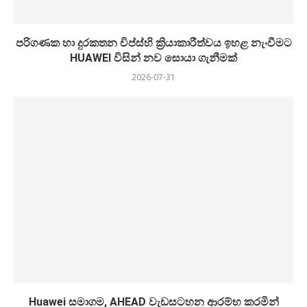
පරිගණක හා දුරකතන චිප්ස්හි ක්‍රියාකාරීත්වය ඉහළ නැංවීමට
HUAWEI විසින් නව සොයා ගැනීමක්
2026-07-31
Huawei සමාගම, AHEAD වැඩසටහන ආරම්භ කරමින්