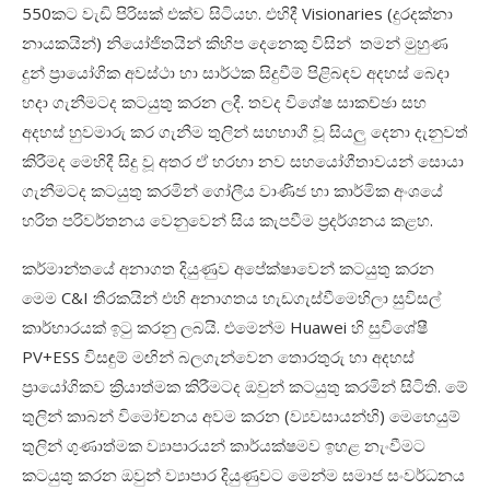
550කට
වැඩි
පිරිසක්
එක්ව
සිටියහ
.
එහිදී
Visionaries
(දුරදක්නා
නායකයින්)
නියෝජිතයින්
කිහිප
දෙනෙකු
විසින්
තමන්
මුහුණ
දුන්
ප්
රායෝගික
අවස්ථා
හා
සාර්ථක
සිදුවීම්
පිළිබඳව
අදහස්
බෙදා
හදා
ගැනීමටද
කටයුතු
කරන
ලදී
.
තවද
විශේෂ
සාකච්ඡා
සහ
අදහස්
හුවමාරු
කර
ගැනීම
තුලින්
සහභාගී
වූ
සියලු
දෙනා
දැනුවත්
කිරීමද
මෙහිදී
සිදු
වූ
අතර
ඒ
හරහා
නව
සහයෝගීතාවයන්
සොයා
ගැනීමටද
කටයුතු
කරමින්
ගෝලීය
වාණිජ
හා
කාර්මික
අංශයේ
හරිත පරිවර්තනය
වෙනුවෙන්
සිය
කැපවීම
ප්‍රදර්ශනය
කළහ
.
කර්මාන්තයේ
අනාගත
දියුණුව
අපේක්ෂාවෙන්
කටයුතු
කරන
මෙම
C&I
තීරකයින්
එහි
අනාගතය
හැඩගැස්වීමෙහිලා
සුවිසල්
කාර්භාරයක්
ඉටු
කරනු
ලබයි
.
එමෙන්ම
Huawei
හි
සුවිශේෂී
PV+ESS
විසඳුම්
මඟින්
බලගැන්වෙන
තොරතුරු
හා
අදහස්
ප්
රායෝගිකව
ක්
රියාත්මක
කිරීමටද
ඔවුන්
කටයුතු
කරමින්
සිටිති
.
මේ
තුලින්
කාබන්
විමෝචනය
අවම
කරන
(ව්‍යවසායන්හි)
මෙහෙයුම්
තුලින්
ගුණාත්මක
ව්‍යාපාරයන්
කාර්යක්ෂමව
ඉහළ
නැංවීමට
කටයුතු
කරන
ඔවුන්
ව්‍යාපාර දියුණුවට
මෙන්ම
සමාජ
සංවර්ධනය