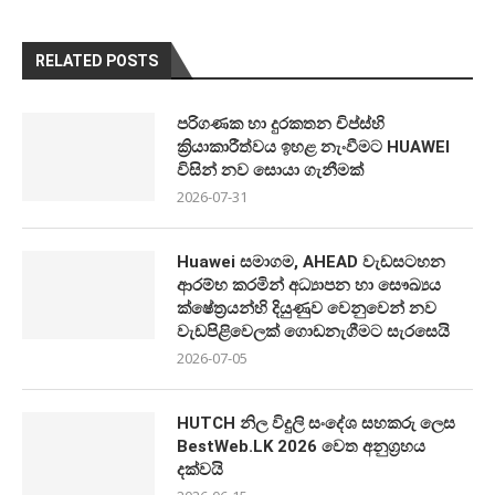
RELATED POSTS
පරිගණක හා දුරකතන චිප්ස්හි
ක්‍රියාකාරීත්වය ඉහළ නැංවීමට HUAWEI
විසින් නව සොයා ගැනීමක්
2026-07-31
Huawei සමාගම, AHEAD වැඩසටහන
ආරම්භ කරමින් අධ්‍යාපන හා සෞඛ්‍යය
ක්ෂේත්‍රයන්හි දියුණුව වෙනුවෙන් නව
වැඩපිළිවෙලක් ගොඩනැගීමට සැරසෙයි
2026-07-05
HUTCH නිල විදුලි සංදේශ සහකරු ලෙස
BestWeb.LK 2026 වෙත අනුග්‍රහය
දක්වයි