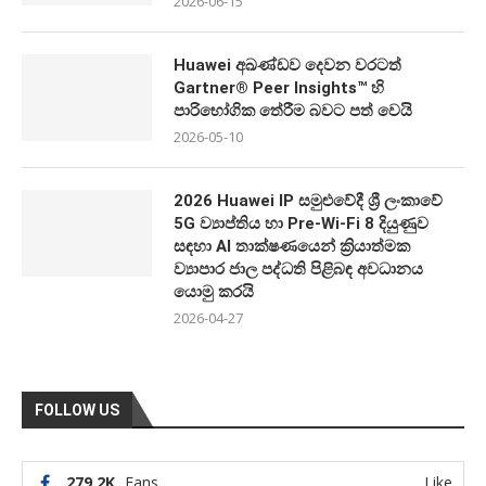
2026-06-15
Huawei අඛණ්ඩව දෙවන වරටත්
Gartner® Peer Insights™ හි
පාරිභෝගික තේරීම බවට පත් වෙයි
2026-05-10
2026 Huawei IP සමුළුවේදී ශ්‍රී ලංකාවේ
5G ව්‍යාප්තිය හා Pre-Wi-Fi 8 දියුණුව
සඳහා AI තාක්ෂණයෙන් ක්‍රියාත්මක
ව්‍යාපාර ජාල පද්ධති පිළිබඳ අවධානය
යොමු කරයි
2026-04-27
FOLLOW US
279.2K
Fans
Like