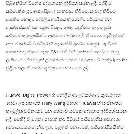
පිළිගනිමින්
විශේෂ
දේශනයක්
ඉදිරිපත්
කරන
ලදී
.
එහිදී
ඒ
කර්මාන්ත
ප්
රවණතා
පිළිබඳ
සාකච්ඡා
කිරීමට
,
සංවාද
කිරීමට
මෙන්ම
හොඳම
ගෝලීය
භාවිතයන්
මෙන්ම
වර්ධනය
වන
තාක්ෂණයන්
සහ
ප්‍රමුඛ
විසඳුම්
බෙදා
ගැනීමට
ලොව
පුරා
කර්මාන්ත
ප්‍රමුඛයින්ට
ආරාධනා
කරන
ලදී
.
ඒ
මහතා
වැඩි
දුරටත්
අදහස්
දක්වමින්
පරිපූර්ණ
බලශක්ති
ප්‍රවේශය
සපුරා
ගැනීමේ
ගාමක
බලවේගය
ලෙස
C&I
හි
තීරණ
ගන්නන්
හඳුන්වා
දෙනු
ලැබීය
.
එසේම
ඔවුන්
උසස්
තත්වයේ
සංවර්ධනයන්
තහවුරු
කරන
මූලික
බලවේගය
බවද
ඔහු
පෙන්වා
දෙන
ලදී
.
Huawei Digital Power
හි
ගෝලීය
අලෙවිකරණ
විකුණුම්
සහ
සේවා
උප
සභාපති
He
ry Wang
මහතා
‘Huawei
හි
සංස්කෘතිය
හා
මූලික
වටිනාකම්
යන
තේමාව
යටතේ
දේශනය
ඉදිරිපත්
කරන
ලදී
.
මෙහිදී
ඒ
මහතා
සඳහන්
කර
සිටියේ
පාරිභෝගික
අවශ්‍යතා
අවබෝධ
කර
ගැනීම
ඉතා
වැදගත්
වන
බවත්
,
පාරිභෝගිකයින්ට