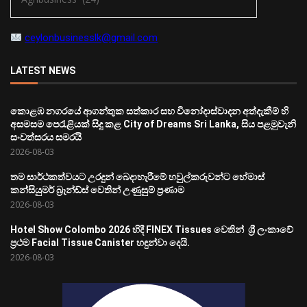
ceylonbusinesslk@gmail.com
LATEST NEWS
කොළඹ නගරයේ ආගන්තුක සත්කාර සහ විනෝදාස්වාදන අත්දැකීම් හි
අසමසම පෙරැළියක් සිදු කළ City of Dreams Sri Lanka, සිය පළමුවැනි
සංවත්සරය සමරයි
2026-08-03
තම සාර්ථකත්වයට උරදුන් බෙදාහැරීමේ හවුල්කරුවන්ට හේමාස්
කන්සියුමර් බ්‍රෑන්ඩ්ස් වෙතින් උණුසුම් ප්‍රණාම
2026-08-03
Hotel Show Colombo 2026 හිදී FINEX Tissues වෙතින් ශ්‍රී ලංකාවේ
ප්‍රථම Facial Tissue Canister හඳුන්වා දෙයි.
2026-08-03