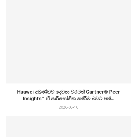
Huawei අඛණ්ඩව දෙවන වරටත් Gartner® Peer
Insights™ හි පාරිභෝගික තේරීම බවට පත්...
2026-05-10