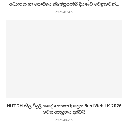
අධ්‍යාපන හා සෞඛ්‍යය ක්ෂේත්‍රයන්හි දියුණුව වෙනුවෙන්...
2026-07-05
HUTCH නිල විදුලි සංදේශ සහකරු ලෙස BestWeb.LK 2026
වෙත අනුග්‍රහය දක්වයි
2026-06-15