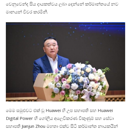
වෙනුවෙන්ද
සිය
දායකත්වය
ලබා
දෙන්නේ
කර්මාන්තයේ
නව
මානයන්
විවර
කරමිනි
.
මෙම
සමුළුවට එක්
වූ
Huawei
හි
උප
සභාපති
සහ
Huawei
Digital Power
හි
ගෝලීය
අලෙවිකරණ
විකුණුම්
සහ
සේවා
සභාපති
Jianjun Zhou
මහතා
එක්ව
සිටි
කර්මාන්ත
නායකයින්