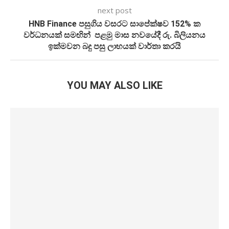
next post
HNB Finance පසුගිය වසරට සාපේක්ෂව 152% ක
වර්ධනයක් සමඟින් පළමු මාස නවයේදී රු. බිලියනය
ඉක්මවන බදු පසු ලාභයක් වාර්තා කරයි
YOU MAY ALSO LIKE