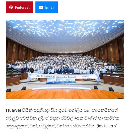
Pinterest
Email
Huawei
විසින්
පසුගියදා
සිය
ප්
රථම
ගෝලීය
C&I
නායකයින්ගේ
සමුලුව
පවත්වන
ලදී
.
ඒ
සඳහා
රටවල්
45
ක
වාණිජ
හා
කාර්මික
ගනුදෙනුකරුවන්
,
හවුල්කරුවන්
සහ
ස්ථාපකයින්
(installers)