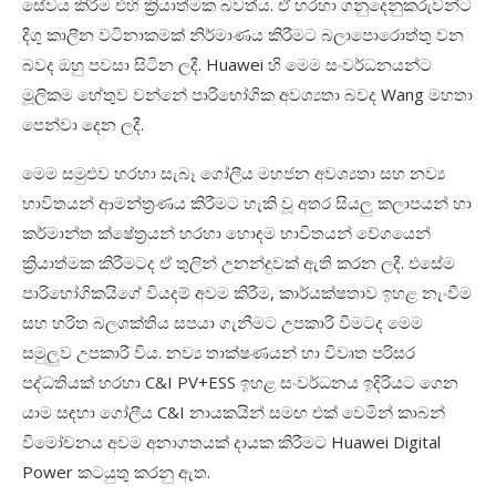
සේවය
කිරීම
එහි
ක්‍රියාත්මක
බවත්ය
.
ඒ
හරහා
ගනුදෙනුකරුවන්ට
දිගු
කාලීන
වටිනාකමක්
නිර්මාණය
කිරීමට
බලාපොරොත්තු
වන
බවද
ඔහු
පවසා
සිටින
ලදී
. Huawei
හි
මෙම
සංවර්ධනයන්ට
මූලිකම
හේතුව
වන්නේ
පාරිභෝගික
අවශ්
යතා
බවද
Wang
මහතා
පෙන්වා
දෙන
ලදී.
මෙම සමුළුව හරහා සැබෑ ගෝලීය මහජන අවශ්‍යතා සහ නව්‍ය
භාවිතයන් ආමන්ත්‍රණය කිරීමට හැකි වූ අතර සියලු කලාපයන් හා
කර්මාන්ත ක්ෂේත්‍රයන් හරහා හොඳම භාවිතයන් වේගයෙන්
ක්‍රියාත්මක කිරීමටද ඒ තුලින් උනන්දුවක් ඇති කරන ලදී. එසේම
පාරිභෝගිකයිගේ වියදම් අවම කිරීම, කාර්යක්ෂතාව ඉහළ නැංවීම
සහ හරිත බලශක්තිය සපයා ගැනීමට උපකාරී වීමටද මෙම
සමුලුව උපකාරී විය. නව්‍ය තාක්ෂණයන් හා විවෘත පරිසර
පද්ධතියක් හරහා C&I PV+ESS ඉහළ සංවර්ධනය ඉදිරියට ගෙන
යාම සඳහා ගෝලීය C&I නායකයින් සමඟ එක් වෙමින් කාබන්
විමෝචනය අවම අනාගතයක් දායක කිරීමට Huawei Digital
Power කටයුතු කරනු ඇත.