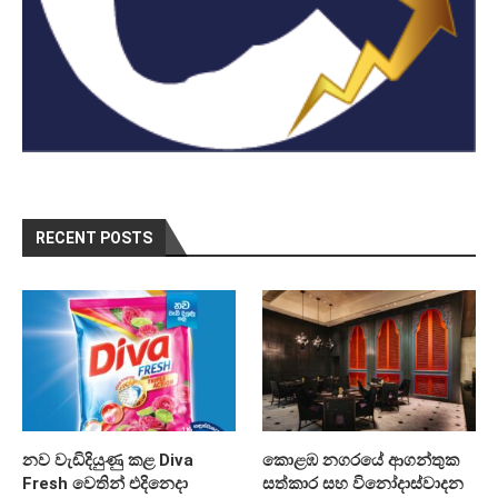
RECENT POSTS
නව වැඩිදියුණු කළ Diva
කොළඹ නගරයේ ආගන්තුක
Fresh වෙතින් එදිනෙදා
සත්කාර සහ විනෝදාස්වාදන