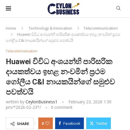
Home
Technology & Innovation
Telecommunication
Huawei විවිධ අංශයන්හි පාරිසරික දායකත්වය ඉහළ නංවමින් ප්‍රථම
ගෝලීය C&I නායකයින්ගේ සමුළුව පවත්වයි
Telecommunication
Huawei විවිධ අංශයන්හි පාරිසරික
දායකත්වය ඉහළ නංවමින් ප්‍රථම
ගෝලීය C&I නායකයින්ගේ සමුළුව
පවත්වයි
written by
CeylonBusiness1
February 23, 2026 1:30
pm/*
2026-02-23
*/
0 comment
0
SHARE
Facebook
Twitter