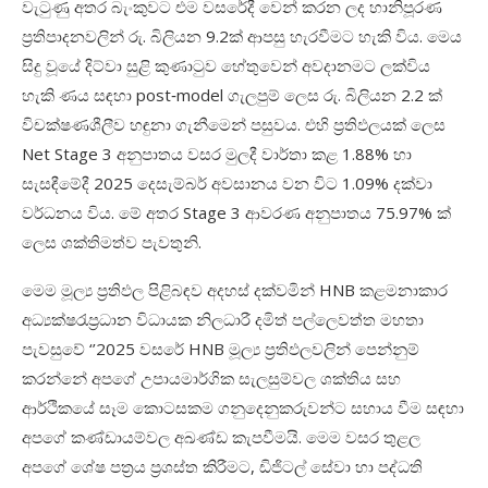
වැටුණු අතර බැංකුවට එම වසරේදී වෙන් කරන ලද හානිපූරණ
ප්‍රතිපාදනවලින් රු
.
බිලියන
9.2
ක් ආපසු හැරවීමට හැකි විය
.
මෙය
සිදු වූයේ දිට්වා සුළි කුණාටුව හේතුවෙන් අවදානමට ලක්විය
හැකි ණය සඳහා
post
‑
model
ගැලපුම් ලෙස රු
.
බිලියන
2.2
ක්
විචක්ෂණශීලීව හඳුනා ගැනීමෙන් පසුවය
.
එහි ප්‍රතිඵලයක් ලෙස
Net Stage
3 අනුපාතය වසර මුලදී වාර්තා කළ
1.88%
හා
සැසඳීමේදී
2025
දෙසැම්බර් අවසානය වන විට
1.09%
දක්වා
වර්ධනය විය
.
මේ අතර
Stage
3
ආවරණ අනුපාතය
75.97%
ක්
ලෙස ශක්තිමත්ව පැවතුනි
.
මෙම මූල්‍ය ප්‍රතිඵල පිළිබඳව අදහස් දක්වමින්
HNB
කළමනාකාර
අධ්‍යක්ෂරැප්‍රධාන විධායක නිලධාරී දමිත් පල්ලෙවත්ත මහතා
පැවසුවේ
‘’2025
වසරේ
HNB
මූල්‍ය ප්‍රතිඵලවලින් පෙන්නුම්
කරන්නේ අපගේ උපායමාර්ගික සැලසුම්වල ශක්තිය සහ
ආර්ථිකයේ සෑම කොටසකම ගනුදෙනුකරුවන්ට සහාය වීම සඳහා
අපගේ කණ්ඩායම්වල අඛණ්ඩ කැපවීමයි
.
මෙම වසර තුළල
අපගේ ශේෂ පත්‍රය ප්‍රශස්ත කිරීමට
,
ඩිජිටල් සේවා හා පද්ධති