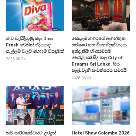
නව වැඩිදියුණු කළ Diva
කොළඹ නගරයේ ආගන්තුක
Fresh වෙතින් එදිනෙදා
සත්කාර සහ විනෝදාස්වාදන
පැල්ලම් වලට හොදම විසඳුමක්
අත්දැකීම් හි අසමසම
පෙරැළියක් සිදු කළ City of
2026-08-04
Dreams Sri Lanka, සිය
පළමුවැනි සංවත්සරය සමරයි
2026-08-03
තම සාර්ථකත්වයට උරදුන්
Hotel Show Colombo 2026