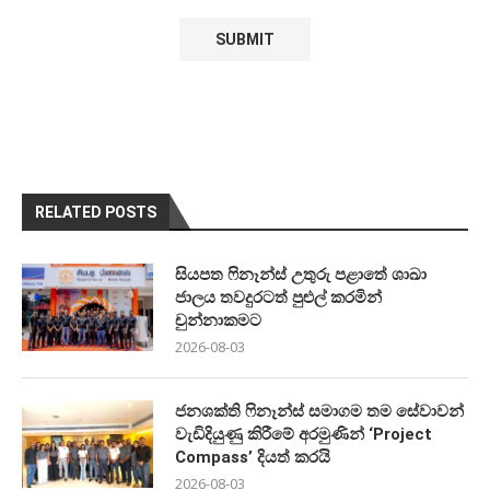
RELATED POSTS
සියපත ෆිනෑන්ස් උතුරු පළාතේ ශාඛා
ජාලය තවදුරටත් පුළුල් කරමින්
චුන්නාකමට
2026-08-03
ජනශක්ති ෆිනෑන්ස් සමාගම තම සේවාවන්
වැඩිදියුණු කිරීමේ අරමුණින් ‘Project
Compass’ දියත් කරයි
2026-08-03