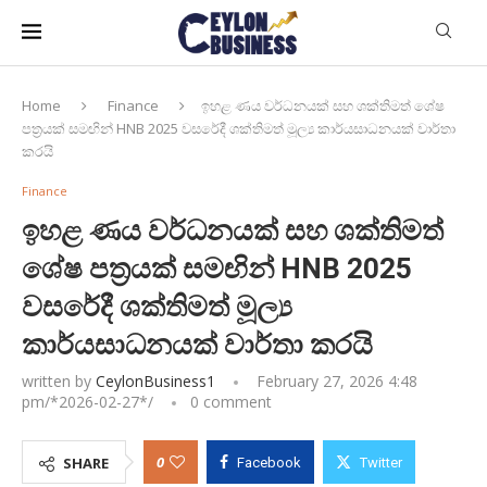
Home
Finance
ඉහළ ණය වර්ධනයක් සහ ශක්තිමත් ශේෂ
පත්‍රයක් සමඟින් HNB 2025 වසරේදී ශක්තිමත් මූල්‍ය කාර්යසාධනයක් වාර්තා
කරයි
Finance
ඉහළ ණය වර්ධනයක් සහ ශක්තිමත්
ශේෂ පත්‍රයක් සමඟින් HNB 2025
වසරේදී ශක්තිමත් මූල්‍ය
කාර්යසාධනයක් වාර්තා කරයි
written by
CeylonBusiness1
February 27, 2026 4:48
pm/*
2026-02-27
*/
0 comment
0
SHARE
Facebook
Twitter