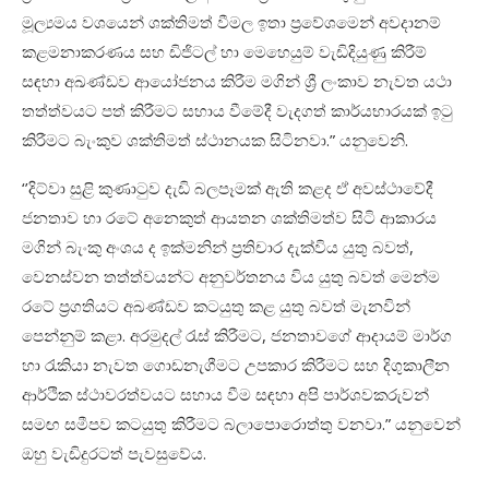
මූල්‍යමය වශයෙන් ශක්තිමත් වීමල ඉතා ප්‍රවේශමෙන් අවදානම්
කළමනාකරණය සහ ඩිජිටල් හා මෙහෙයුම් වැඩිදියුණු කිරීම්
සඳහා අඛණ්ඩව ආයෝජනය කිරීම මගින් ශ්‍රී ලංකාව නැවත යථා
තත්ත්වයට පත් කිරීමට සහාය වීමේදී වැදගත් කාර්යභාරයක් ඉටු
කිරීමට බැංකුව ශක්තිමත් ස්ථානයක සිටිනවා
.
” යනුවෙනි
.
‘’
දිට්වා සුළි කුණාටුව දැඩි බලපෑමක් ඇති කළද ඒ අවස්ථාවේදී
ජනතාව හා රටේ අනෙකුත් ආයතන ශක්තිමත්ව සිටි ආකාරය
මගින් බැංකු අංශය ද ඉක්මනින් ප්‍රතිචාර දැක්විය යුතු බවත්
,
වෙනස්වන තත්ත්වයන්ට අනුවර්තනය විය යුතු බවත් මෙන්ම
රටේ ප්‍රගතියට අඛණ්ඩව කටයුතු කළ යුතු බවත් මැනවින්
පෙන්නුම් කළා
.
අරමුදල් රැස් කිරීමට
,
ජනතාවගේ ආදායම් මාර්ග
හා රැකියා නැවත ගොඩනැගීමට උපකාර කිරීමට සහ දිගුකාලීන
ආර්ථික ස්ථාවරත්වයට සහාය වීම සඳහා අපි පාර්ශවකරුවන්
සමඟ සමීපව කටයුතු කිරීමට බලාපොරොත්තු වනවා
.
” යනුවෙන්
ඔහු වැඩිදුරටත් පැවසුවේය
.