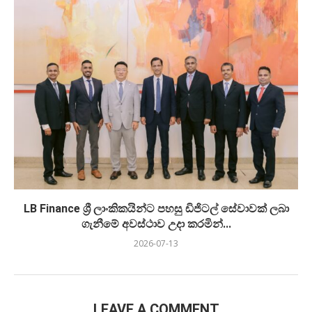
LB Finance ශ්‍රී ලාංකිකයින්ට පහසු ඩිජිටල් සේවාවක් ලබා
ගැනීමේ අවස්ථාව උදා කරමින්...
2026-07-13
LEAVE A COMMENT