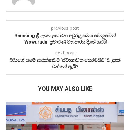
previous post
Samsung ශ්‍රී ලංකා ළඟ එන අවුරුදු සමය වෙනුවෙන්
‘Wowurudu’ ප්‍රචාරණ ව්‍යාපාරය දියත් කරයි
next post
බබාගේ සමේ ආරක්ෂාවට ‘ස්වාභාවික සෙරමයිඩ්’ වැදගත්
වන්නේ ඇයි?
YOU MAY ALSO LIKE