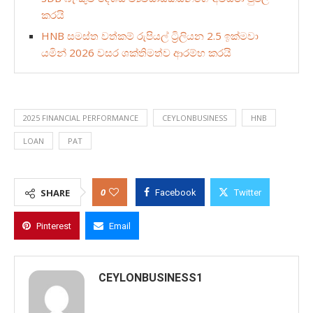
කරයි
HNB සමස්ත වත්කම් රුපියල් ට්‍රිලියන 2.5 ඉක්මවා
යමින් 2026 වසර ශක්තිමත්ව ආරම්භ කරයි
2025 FINANCIAL PERFORMANCE
CEYLONBUSINESS
HNB
LOAN
PAT
0
SHARE
Facebook
Twitter
Pinterest
Email
CEYLONBUSINESS1