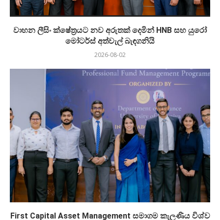
වාහන ලීසිං ක්ෂේත්‍රයට නව අරුතක් දෙමින් HNB සහ යුරෝ
මෝටර්ස් අත්වැල් බැඳගනියි
2026-08-02
First Capital Asset Management සමාගම කැලණිය විශ්ව