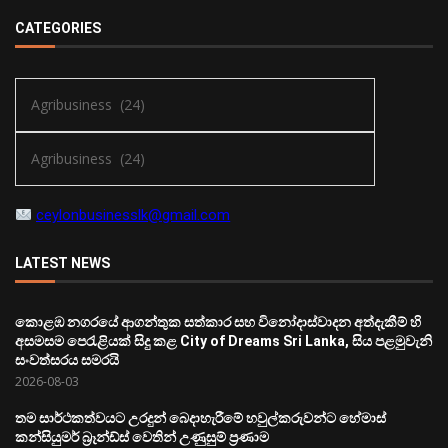
CATEGORIES
ceylonbusinesslk@gmail.com
LATEST NEWS
කොළඹ නගරයේ ආගන්තුක සත්කාර සහ විනෝදාස්වාදන අත්දැකීම් හි
අසමසම පෙරැළියක් සිදු කළ City of Dreams Sri Lanka, සිය පළමුවැනි
සංවත්සරය සමරයි
2026-08-03
තම සාර්ථකත්වයට උරදුන් බෙදාහැරීමේ හවුල්කරුවන්ට හේමාස්
කන්සියුමර් බ්‍රෑන්ඩ්ස් වෙතින් උණුසුම් ප්‍රණාම