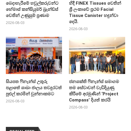
බෙදාහැරීමේ හවුල්කරුවන්ට
හිදී FINEX Tissues වෙතින්
හේමාස් කන්සියුමර් බ්‍රෑන්ඩ්ස්
ශ්‍රී ලංකාවේ ප්‍රථම Facial
වෙතින් උණුසුම් ප්‍රණාම
Tissue Canister හඳුන්වා
දෙයි.
2026-08-03
2026-08-03
සියපත ෆිනෑන්ස් උතුරු
ජනශක්ති ෆිනෑන්ස් සමාගම
පළාතේ ශාඛා ජාලය තවදුරටත්
තම සේවාවන් වැඩිදියුණු
පුළුල් කරමින් චුන්නාකමට
කිරීමේ අරමුණින් ‘Project
Compass’ දියත් කරයි
2026-08-03
2026-08-03