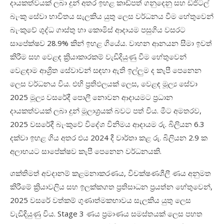
දායකත්වයක් ලබා දුන් අතර ඉහළ කාඩ්පත් ගනුදෙනු සහ ඩිජිටල්
බැංකු සේවා භාවිතය සැලකිය යුතු ලෙස වර්ධනය වීම හේතුවෙන්
බැංකුවේ ශුද්ධ ගාස්තු හා කොමිස් ආදායම පසුගිය වසරට
සාපේක්ෂව
28.9%
කින් ඉහළ ගියේය
.
වාහන ආනයන සීමා ඉවත්
කිරීම සහ වෙළඳ ක්‍රියාකාරකම් වැඩිදියුණු වීම හේතුවෙන්
වෙළඳාම ආශ්‍රිත සේවාවන් සඳහා ඇති ඉල්ලුම ද කැපී පෙනෙන
ලෙස වර්ධනය විය
.
එහි ප්‍රතිඵලයක් ලෙස
,
වෙළඳ මූල්‍ය සේවා
2025
මූල්‍ය වසරේදී පොලී නොවන ආදායමට ප්‍රධාන
දායකත්වයක් ලබා දුන් මූලාශ්‍රයක් බවට පත් විය
.
මීට අමතරව
,
2025
වසරේදී බැංකුවේ විදේශ විනිමය ආදායම රු
.
බිලියන
6.3
දක්වා ඉහළ ගිය අතර එය
2024
දී වාර්තා කළ රු
.
බිලියන
2.9
ක
අලාභයට සාපේක්ෂව කැපී පෙනෙන වර්ධනයකි
.
ශක්තිමත් අවදානම් කළමනාකරණය
,
විචක්ෂණශීලී ණය අනුමත
කිරීමේ ක්‍රියාවලිය සහ ඉලක්කගත ප්‍රතිසාධන ප්‍රයත්න හේතුවෙන්
,
2025
වසරේ වත්කම් ගුණාත්මකභාවය සැලකිය යුතු ලෙස
වැඩිදියුණු විය
.
Stage
3 ණය ප්‍රමාණය සමස්තයක් ලෙස පහත