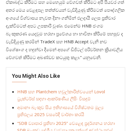
ඒකාබද්ධ කිරීමට සහ මෙහෙයුම් වේගවත් කිරීමට අපි පියවර ගත්
අතර මෙය වෙළඳපල තත්ත්වයන් වැඩිදියුණු කිරීමටත් පෞද්ගලික
අංශයේ විශ්වාසය නැවත දිනා ගනිමින් ඵලදායී ලෙස ප්‍රතිචාර
දැක්වීමටත් අපට උපකාරී වුණා
.
එමෙන්ම
HNB
ජංගම
බැංකුකරණ යෙදවුම හරහා ප්‍රවේශය හා භාවිතා කිරීමේ පහසුව ද
වැඩිදියුණු කරමින්
TradeX
සහ
HNB Accept
වැනි නව
විශේෂාංග ද හඳුන්වා දීමෙන් අපගේ ඩිජිටල් පරිවර්තන ක්‍රියාවලිය
වේගවත් කිරීමට අඛණ්ඩව කටයුතු කළා
.
” යනුවෙනි
.
You Might Also Like
HNB සහ Plantchem හවුල්කාරීත්වයෙන් Lovol
ට්‍රැක්ටර්ස් සඳහා ආකර්ෂණීය ලීසිං විසඳුම්
අමානා බැංකුව සිය ඉතිහාසයේ විශිෂ්ටතම මූල්‍ය
ප්‍රතිඵලය 2025 වසරේදී වාර්තා කරයි
“SDB ව්‍යාපාර ප්‍රතිභා 2025” වෙළෙඳ ප්‍රදර්ශනය හරහා
SDB බැංකුව දේශීය ව්‍යවසායකයන්ගේ අවස්ථා පුළුල්