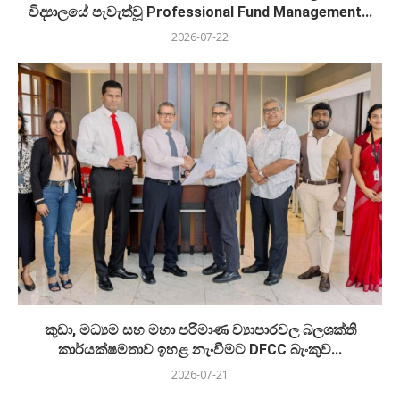
විද්‍යාලයේ පැවැත්වූ Professional Fund Management...
2026-07-22
කුඩා, මධ්‍යම සහ මහා පරිමාණ ව්‍යාපාරවල බලශක්ති
කාර්යක්ෂමතාව ඉහළ නැංවීමට DFCC බැංකුව...
2026-07-21