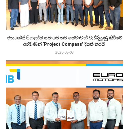
ජනශක්ති ෆිනෑන්ස් සමාගම තම සේවාවන් වැඩිදියුණු කිරීමේ
අරමුණින් ‘Project Compass’ දියත් කරයි
2026-08-03