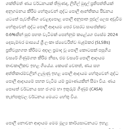
ශක්තිමත් ණය වර්ධනයක් තිබුණද
,
ලිහිල් මුදල් ප්‍රතිපත්තියක්
අනුගමනය කිරීම හේතුවෙන් ශුද්ධ පොලී ආන්තිකය පීඩනය
යටතේ පැවතිණිග වෙළඳපොළ පොලී අනුපාත පුළුල් ලෙස අඩුවීම
හේතුවෙන් ශුද්ධ පොලී ආදායම පෙර වසරට සාපේක්ෂව
0.6%
කින් සුළු පහත වැටීමක් පෙන්නුම් කළේයග එසේම
2024
දෙසැම්බර මාසයේ ශ්‍රී ලංකා ස්වෛරීත්ව බැඳුම්කර (
SLSBs)
ප්‍රතිව්‍යූහගත කිරීමට අදාල ප්‍රමාද වූ පොලී කොටසක් පසුගිය
වසරේ ගිණුම්ගත කිරීම නිසා
,
එම වසරේ පොලී ආදායම
තාවකාලිකව ඉහළ ගියේය
.
කෙසේ වෙතත්
,
ණය සහ
අත්තිකාරම්වලින් ලැබුණු ඉහළ පොලී ආදායම හේතුවෙන් ශුද්ධ
පොලී ආදායමේ පහත වැටීම යම් ප්‍රමාණයකින් සීමා විය
.
ණය
පොතේ වර්ධනය සහ ජංගම හා ඉතුරුම් ගිණුම් (
CASA)
තැන්පතුවල වර්ධනය මෙයට හේතු විය
.
පොලී නොවන ආදායම මෙම මූල්‍ය කාර්යසාධනයට ඉහළ