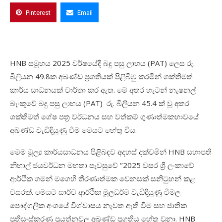
Pinterest
Email
HNB
සමූහය
2025
වර්ෂයේදී බදු පසු ලාභය (
PAT)
ලෙස රු
.
බිලියන
49.8
ක අඛණ්ඩ ප්‍රගතියක් පිළිබිඹු කරමින් ශක්තිමත්
කාර්ය සාධනයක් වාර්තා කර ඇත
.
මේ අතර හැටන් නැෂනල්
බැංකුවේ බදු පසු ලාභය (
PAT)
රු
.
බිලියන
45.4
ක් වූ අතර
ශක්තිමත් ශේෂ පත්‍ර වර්ධනය සහ වත්කම් ගුණාත්මකභාවයේ
අඛණ්ඩ වැඩිදියුණු වීම මෙයට හේතු විය
.
මෙම මූල්‍ය කාර්යසාධනය පිළිබඳව අදහස් දක්වමින්
HNB
සභාපති
නිහාල් ජයවර්ධන මහතා පැවසුවේ
‘’2025
වසර ශ්‍රී ලංකාවේ
ආර්ථික ගමන් මගෙහි තීරණාත්මක වෙනසක් සනිටුහන් කළ
වසරක්
.
මෙයට සාර්ව ආර්ථික මූලධර්ම වැඩිදියුණු වීමල
පෞද්ගලික අංශයේ විශ්වාසය නැවත ඇති වීම සහ ජාතික
ප්‍රතිසංස්කරණ ප්‍රයත්නවල අඛණ්ඩ ප්‍රගතිය හේතු වුනා
.
HNB