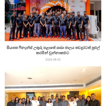
සියපත ෆිනෑන්ස් උතුරු පළාතේ ශාඛා ජාලය තවදුරටත් පුළුල්
කරමින් චුන්නාකමට
2026-08-03