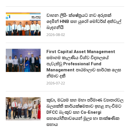
වාහන ලීසිං ක්ෂේත්‍රයට නව අරුතක්
දෙමින් HNB සහ යුරෝ මෝටර්ස් අත්වැල්
බැඳගනියි
2026-08-02
First Capital Asset Management
සමාගම කැලණිය විශ්ව විද්‍යාලයේ
පැවැත්වූ Professional Fund
Management පාඨමාලාව සාර්ථක ලෙස
නිමාව දකී
2026-07-22
කුඩා, මධ්‍යම සහ මහා පරිමාණ ව්‍යාපාරවල
බලශක්ති කාර්යක්ෂමතාව ඉහළ නැංවීමට
DFCC බැංකුව සහ Co-Energi
සහයෝගීතාවයෙන් මූල්‍ය හා තාක්ෂණික
සහාය