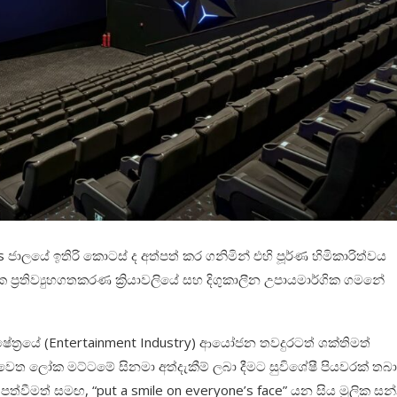
ජාලයේ ඉතිරි කොටස් ද අත්පත් කර ගනිමින් එහි පූර්ණ හිමිකාරිත්වය
ප්‍රතිව්‍යුහගතකරණ ක්‍රියාවලියේ සහ දිගුකාලීන උපායමාර්ගික ගමනේ
ේත්‍රයේ (Entertainment Industry) ආයෝජන තවදුරටත් ශක්තිමත්
න් වෙත ලෝක මට්ටමේ සිනමා අත්දැකීම් ලබා දීමට සුවිශේෂී පියවරක් තබ
ත්වීමත් සමඟ, “put a smile on everyone’s face” යන සිය මූලික සන