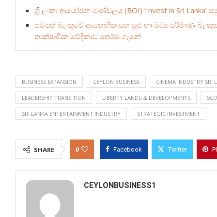
ශ්‍රී ලංකා ආයෝජන මණ්ඩලය (BOI) ‘Invest in Sri Lanka’ සම
සම්පත් බැංකුවේ ආයතනික සහ සුළු හා මධ්‍ය පරිමාණ බැංක
තාක්ෂණික වේදිකාව තෝරා ගැනේ
BUSINESS EXPANSION
CEYLON BUSINESS
CINEMA INDUSTRY SRI 
LEADERSHIP TRANSITION
LIBERTY LANDS & DEVELOPMENTS
SCO
SRI LANKA ENTERTAINMENT INDUSTRY
STRATEGIC INVESTMENT
0
SHARE
Facebook
Twitter
P
CEYLONBUSINESS1