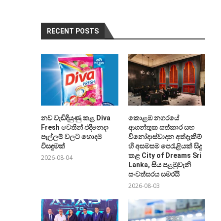
RECENT POSTS
නව වැඩිදියුණු කළ Diva
කොළඹ නගරයේ
Fresh වෙතින් එදිනෙදා
ආගන්තුක සත්කාර සහ
පැල්ලම් වලට හොදම
විනෝදාස්වාදන අත්දැකීම්
විසඳුමක්
හි අසමසම පෙරැළියක් සිදු
කළ City of Dreams Sri
2026-08-04
Lanka, සිය පළමුවැනි
සංවත්සරය සමරයි
2026-08-03