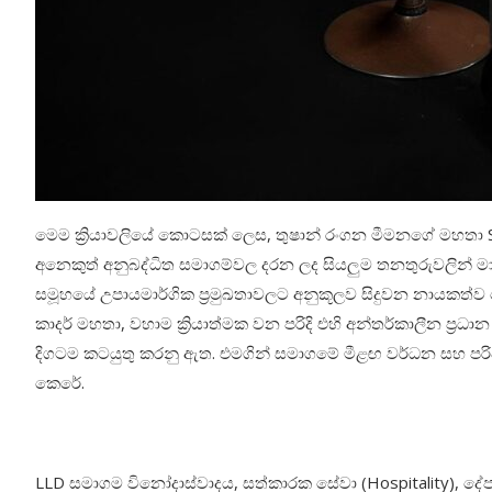
මෙම ක්‍රියාවලියේ කොටසක් ලෙස, තුෂාන් රංගන මීමනගේ මහතා Sco
අනෙකුත් අනුබද්ධිත සමාගම්වල දරන ලද සියලුම තනතුරුවලින් මාර්
සමූහයේ උපායමාර්ගික ප්‍රමුඛතාවලට අනුකූලව සිදුවන නායකත්ව
කාදර් මහතා, වහාම ක්‍රියාත්මක වන පරිදි එහි අන්තර්කාලීන ප්‍ර
දිගටම කටයුතු කරනු ඇත. එමගින් සමාගමේ මීළඟ වර්ධන සහ පර
කෙරේ.
LLD සමාගම විනෝදාස්වාදය, සත්කාරක සේවා (Hospitality), ද