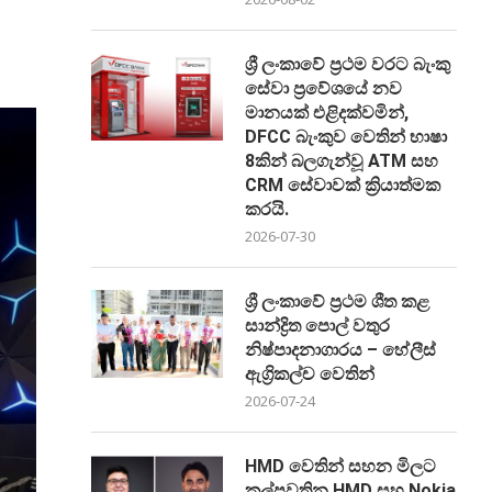
ශ්‍රී ලංකාවේ ප්‍රථම වරට බැංකු
සේවා ප්‍රවේශයේ නව
මානයක් එළිදක්වමින්,
DFCC බැංකුව වෙතින් භාෂා
8කින් බලගැන්වූ ATM සහ
CRM සේවාවක් ක්‍රියාත්මක
කරයි.
2026-07-30
ශ්‍රී ලංකාවේ ප්‍රථම ශීත කළ
සාන්ද්‍රිත පොල් වතුර
නිෂ්පාදනාගාරය – හේලීස්
ඇග්‍රිකල්ච වෙතින්
2026-07-24
HMD වෙතින් සහන මිලට
කල්පවතින HMD සහ Nokia