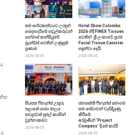
තම සාර්ථකත්වයට උරදුන්
Hotel Show Colombo
බෙදාහැරීමේ හවුල්කරුවන්ට
2026 හිදී FINEX Tissues
හේමාස් කන්සියුමර්
වෙතින් ශ්‍රී ලංකාවේ ප්‍රථම
බ්‍රෑන්ඩ්ස් වෙතින් උණුසුම්
Facial Tissue Canister
ප්‍රණාම
හඳුන්වා දෙයි.
2026-08-03
2026-08-03
්ම
හතික
සියපත ෆිනෑන්ස් උතුරු
ජනශක්ති ෆිනෑන්ස් සමාගම
පළාතේ ශාඛා ජාලය
තම සේවාවන් වැඩිදියුණු
තවදුරටත් පුළුල් කරමින්
කිරීමේ
චුන්නාකමට
අරමුණින් ‘Project
Compass’ දියත් කරයි
2026-08-03
වූ
2026-08-03