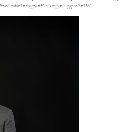
තාවයකින් කටයුතු කිරීමට සමූහය සූදානමින් සිටී.