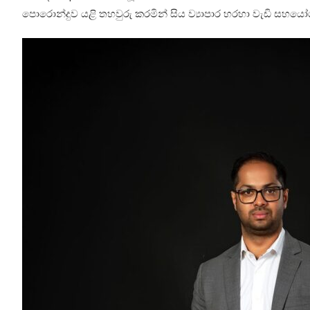
පොරොන්දුව යළි තහවුරු කරමින් සිය ව්‍යාපාර හරහා වැඩි සහයෝගී