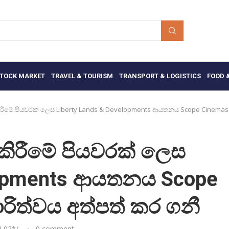
TOCK MARKET
TRAVEL & TOURISM
TRANSPORT & LOGISTICS
FOOD 
රීමේ පියවරක් ලෙස Liberty Lands & Developments ආයතනය Scope Cinemas හි 
කිරීමේ පියවරක් ලෙස
elopments ආයතනය Scope
ාරිත්වය අත්පත් කර ගනී
4-02
*/
0 comment