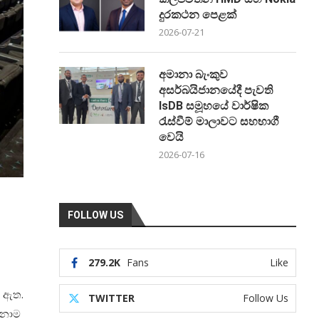
දුරකථන පෙළක්
2026-07-21
අමානා බැංකුව
අසර්බයිජානයේදී පැවති
IsDB සමූහයේ වාර්ෂික
රැස්වීම් මාලාවට සහභාගී
වෙයි
2026-07-16
FOLLOW US
279.2K
Fans
Like
ා ඇත.
TWITTER
Follow Us
්නාම