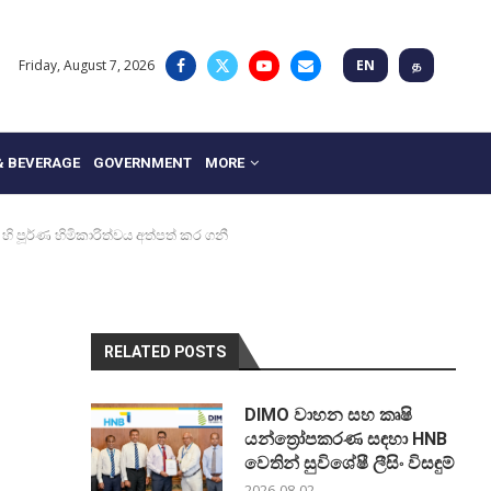
Friday, August 7, 2026
EN
த
& BEVERAGE
GOVERNMENT
MORE
පූර්ණ හිමිකාරිත්වය අත්පත් කර ගනී
RELATED POSTS
DIMO වාහන සහ කෘෂි
යන්ත්‍රෝපකරණ සඳහා HNB
වෙතින් සුවිශේෂී ලීසිං විසඳුම්
2026-08-02