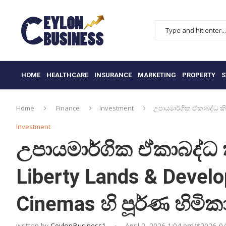
HOME
HEALTHCARE
INSURANCE
MARKETING
PROPERTY
S
Home
Finance
Investment
උපායමාර්ගික ඒකාබද්ධ කි
Investment
උපායමාර්ගික ඒකාබද්ධ 
Liberty Lands & Dev
Cinemas හි පූර්ණ හිමික
written by
CeylonBusiness1
April 2, 2026 1:04 pm/*
2026-0