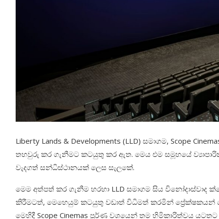
Liberty Lands & Developments (LLD) සමාගම, Scope Cinemas 
තහවුරු කර ගැනීමට කටයුතු කර ඇත. මෙය එම සමූහයේ ව්‍යාපාරික 
වැදගත් සන්ධිස්ථානයක් ලෙස සැලකේ.
මෙම අත්පත් කර ගැනීම හරහා LLD සමාගම සිය විනෝදාස්වාද ක්ෂ
කිරීමටත්, මෙහෙයුම් කටයුතු වඩාත් විධිමත් කරමින් ප්‍රේක්ෂකය
මෙහිදී Scope Cinemas පූර්ණ වශයෙන් තම හිමිකාරිත්වය යටතට ප