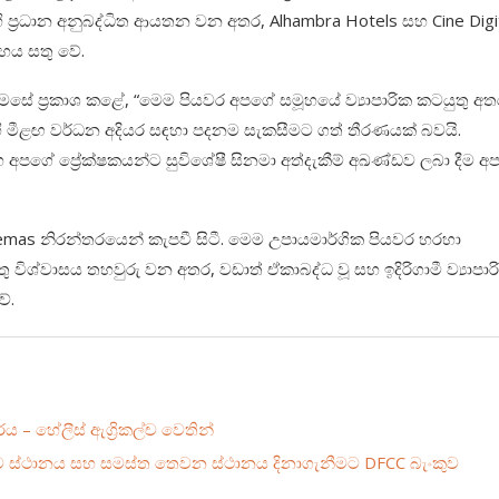
්‍රධාන අනුබද්ධිත ආයතන වන අතර, Alhambra Hotels සහ Cine Digi
හය සතු වේ.
ෙසේ ප්‍රකාශ කළේ, “මෙම පියවර අපගේ සමූහයේ ව්‍යාපාරික කටයුතු අත
ී මීළඟ වර්ධන අදියර සඳහා පදනම සැකසීමට ගත් තීරණයක් බවයි.
පගේ ප්‍රේක්ෂකයන්ට සුවිශේෂී සිනමා අත්දැකීම් අඛණ්ඩව ලබා දීම අ
mas නිරන්තරයෙන් කැපවී සිටී. මෙම උපායමාර්ගික පියවර හරහා
ු විශ්වාසය තහවුරු වන අතර, වඩාත් ඒකාබද්ධ වූ සහ ඉදිරිගාමී ව්‍යාපාර
ේ.
ාරය – හේලීස් ඇග්‍රිකල්ච වෙතින්
්‍රථම ස්ථානය සහ සමස්ත තෙවන ස්ථානය දිනාගැනීමට DFCC බැංකුව