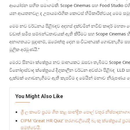
ආයෝජන සහිත සමාගමකි. Scope Cinemas සහ Food Studio එහි ප
යන ආයතනවල ද උපායමාර්ගික කොටස් හිමිකාරිත්වයද මෙම සමූ
මෙම නව වර්ධනය පිළිබඳව අදහස් දක්වමින් නවීඩ් කාදර් මහතා ම
වඩාත් සමීප සම්බන්ධතාවයක් ඇති කිරීමට සහ Scope Cinemas හ
අනාගතයට සූදානම්, ඔරොත්තු දෙන සංවිධානයක් ගොඩනැගීම සහ අ
මූලික අරමුණයි.”
මෙරට සිනමා ක්ෂේත්‍රය නව මානයකට ඔසවා තැබීමට Scope Cine
විනෝදාස්වාද ක්ෂේත්‍රයේ දිගුකාලීන වර්ධන අවස්ථා පිළිබඳ LLD සත
දැක්මක් ගොඩනැගීමට ඇති කැපවීම ද මෙයින් මනාව නිරූපණය ව
You Might Also Like
ශ්‍රී ලංකාවේ ප්‍රථම ශීත කළ සාන්ද්‍රිත පොල් වතුර නිෂ්පාදනාග
CIPM ‘Great HR Quiz’ තරගාවලියේදී බැංකු ක්ෂේත්‍රයේ ප
සමත්වෙයි.