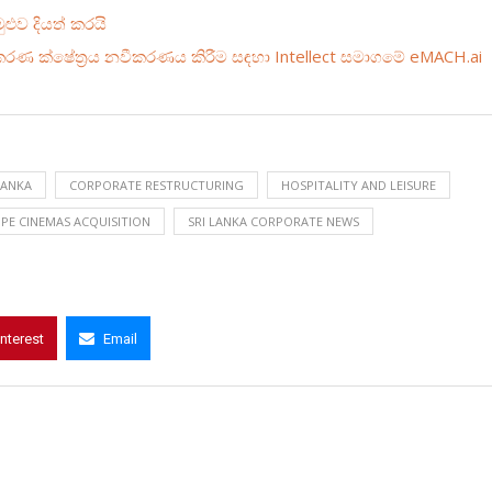
ුළුව දියත් කරයි
ුකරණ ක්ෂේත්‍රය නවීකරණය කිරීම සඳහා Intellect සමාගමේ eMACH.ai
LANKA
CORPORATE RESTRUCTURING
HOSPITALITY AND LEISURE
PE CINEMAS ACQUISITION
SRI LANKA CORPORATE NEWS
interest
Email