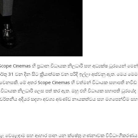
pe Cinemas හි ප්‍රධාන විධායක නිලධාරී සහ අධ්‍යක්ෂ ධූරයෙන් මෙන
තු 31 වන දින සිට ක්‍රියාත්මක වන පරිදි ඉල්ලා අස්වනු ඇත. මෙය මෙම
 වෙනසකි. මේ අතර Scope Cinemas හි වත්මන් විධායක සභාපති නවීඩ්
ධාන විධායක නිලධාරී ලෙස පත් කර ඇත. ඔහු එහි විධායක සභාපති ධුරයේද
ිවර්තනීය අදියර සඳහා අවශ්‍ය අඛණ්ඩ නායකත්වය සහ මගපෙන්වීම ස
ේපළ වෙළෙඳාම සහ ආහාර පාන යන ක්ෂේත්‍ර ගණනාවක විවිධාංගීකරණය 